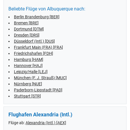
Beliebte Flüge von Albuquerque nach:
Berlin Brandenburg [BER]
Bremen [BRE]
Dortmund [DTM]
Dresden [DRS]
Düsseldorf (Intl.) [DUS]
Frankfurt Main (FRA) [FRA]
Friedrichshafen [FDH]
Hamburg [HAM]
Hannover [HAJ]
Leipzig/Halle [LEJ]
München (F. J. Strauß) [MUC]
Nürnberg [NUE]
Paderborn-Lippstadt [PAD]
Stuttgart [STR]
Flughafen Alexandria (Intl.)
Flüge ab:
Alexandria (Intl.) [AEX]