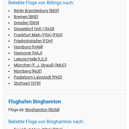
Beliebte Flüge von Billings nach:
Berlin Brandenburg [BER]
Bremen [BRE]
Dresden [DRS]
Düsseldorf (Intl.) [DUS]
Frankfurt Main (FRA) [FRA]
Friedrichshafen [FDH]
Hamburg [HAM]
Hannover [HAJ]
Leipzig/Halle [LEJ]
München (F. J. Strauß) [MUC]
Nürnberg [NUE]
Paderborn-Lippstadt [PAD]
Stuttgart [STR]
Flughafen Binghamton
Flüge ab:
Binghamton [BGM]
Beliebte Flüge von Binghamton nach: