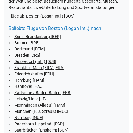
der Welt und bietet Besuchern hunderte Geschäfte, Museen,
Restaurants, Live-Unterhaltung und Sportveranstaltungen.
Flüge ab:
Boston (Logan Intl.) [BOS]
Beliebte Flüge von Boston (Logan Intl.) nach:
Berlin Brandenburg [BER]
Bremen [BRE]
Dortmund [DTM]
Dresden [DRS]
Düsseldorf (Intl.) [DUS]
Frankfurt Main (FRA) [FRA]
Friedrichshafen [FDH]
Hamburg [HAM]
Hannover [HAJ]
Karlsruhe / Baden-Baden [FKB]
Leipzig/Halle [LEJ]
Memmingen (Allgäu) [FMM]
München (F. J. Strauß) [MUC]
Nürnberg [NUE]
Paderborn-Lippstadt [PAD]
Saarbrücken (Ensheim) [SCN]