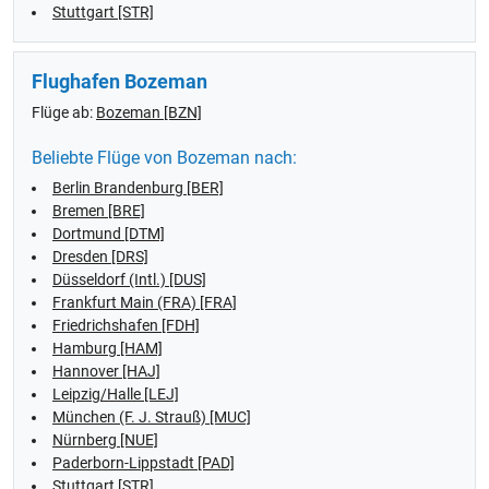
Stuttgart [STR]
Flughafen Bozeman
Flüge ab:
Bozeman [BZN]
Beliebte Flüge von Bozeman nach:
Berlin Brandenburg [BER]
Bremen [BRE]
Dortmund [DTM]
Dresden [DRS]
Düsseldorf (Intl.) [DUS]
Frankfurt Main (FRA) [FRA]
Friedrichshafen [FDH]
Hamburg [HAM]
Hannover [HAJ]
Leipzig/Halle [LEJ]
München (F. J. Strauß) [MUC]
Nürnberg [NUE]
Paderborn-Lippstadt [PAD]
Stuttgart [STR]