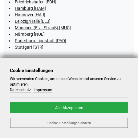
Friedrichshafen [FDH]
Hamburg [HAM]
Hannover [HAJ]
Leipzig/Halle [LEJ]
München (F. J. Strauß) [MUC]
Nürnberg [NUE]
Paderborn-Lippstadt [PAD]
Stuttgart [STR]
Flughafen Bullhead City (Laughlin/Bullhead
Cookie Einstellungen
Intl.)
Wir verwenden Cookies, um unsere Website und unseren Service zu
Flüge ab:
Bullhead City (Laughlin/Bullhead Intl.) [IFP]
optimieren.
Datenschutz
|
Impressum
Flughafen Burbank
Alle Akzeptieren
Flüge ab:
Burbank [BUR]
Cookie Einstellungen ändern
Beliebte Flüge von Burbank nach:
Berlin Brandenburg [BER]