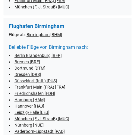
Frankfurt Main (FRA) [FRA]
München (F. J. Strauß) [MUC]
Flughafen Birmingham
Flüge ab:
Birmingham [BHM]
Beliebte Flüge von Birmingham nach:
Berlin Brandenburg [BER]
Bremen [BRE]
Dortmund [DTM]
Dresden [DRS]
Düsseldorf (Intl.) [DUS]
Frankfurt Main (FRA) [FRA]
Friedrichshafen [FDH]
Hamburg [HAM]
Hannover [HAJ]
Leipzig/Halle [LEJ]
München (F. J. Strauß) [MUC]
Nürnberg [NUE]
Paderborn-Lippstadt [PAD]