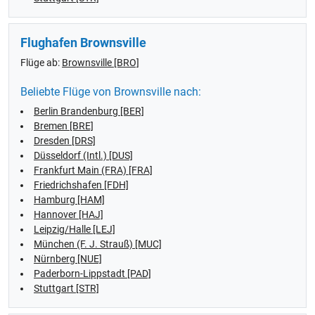
Flughafen Brownsville
Flüge ab:
Brownsville [BRO]
Beliebte Flüge von Brownsville nach:
Berlin Brandenburg [BER]
Bremen [BRE]
Dresden [DRS]
Düsseldorf (Intl.) [DUS]
Frankfurt Main (FRA) [FRA]
Friedrichshafen [FDH]
Hamburg [HAM]
Hannover [HAJ]
Leipzig/Halle [LEJ]
München (F. J. Strauß) [MUC]
Nürnberg [NUE]
Paderborn-Lippstadt [PAD]
Stuttgart [STR]