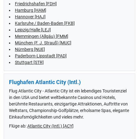
Friedrichshafen [FDH]
Hamburg [HAM]
Hannover [HAJ]
Karlsruhe / Baden-Baden [FKB]
Leipzig/Halle [LEJ]
Memmingen (Allgäu) [FMM]
München (F. J. Strauß) [MUC]
Nürnberg [NUE]
Paderborn-Lippstadt [PAD]
Stuttgart [STR]
Flughafen Atlantic City (Intl.)
Flug Atlantic City - Atlantic City ist ein lebendiges Touristenziel
in den USA und bietet weltbekannte Casinos und Hotels,
berühmte Restaurants, einzigartige Attraktionen, Auftritte von
Weltstars, Championship-Golfplätze, erholsame Spas, elegante
Einkaufsmöglichkeiten und vieles mehr.
Flüge ab:
Atlantic City (Intl.) [ACY]