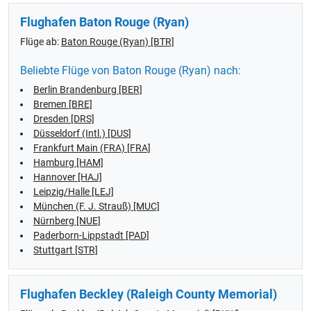
Flughafen Baton Rouge (Ryan)
Flüge ab:
Baton Rouge (Ryan) [BTR]
Beliebte Flüge von Baton Rouge (Ryan) nach:
Berlin Brandenburg [BER]
Bremen [BRE]
Dresden [DRS]
Düsseldorf (Intl.) [DUS]
Frankfurt Main (FRA) [FRA]
Hamburg [HAM]
Hannover [HAJ]
Leipzig/Halle [LEJ]
München (F. J. Strauß) [MUC]
Nürnberg [NUE]
Paderborn-Lippstadt [PAD]
Stuttgart [STR]
Flughafen Beckley (Raleigh County Memorial)