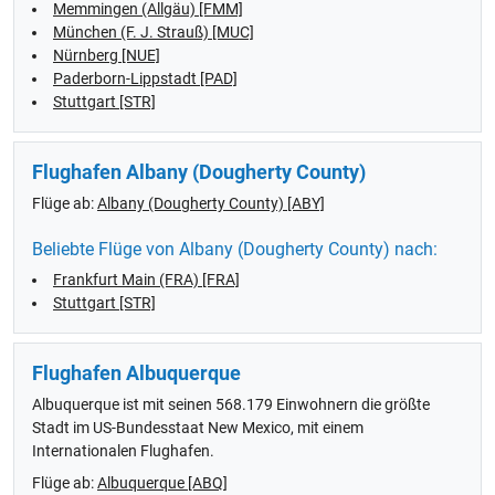
Memmingen (Allgäu) [FMM]
München (F. J. Strauß) [MUC]
Nürnberg [NUE]
Paderborn-Lippstadt [PAD]
Stuttgart [STR]
Flughafen Albany (Dougherty County)
Flüge ab:
Albany (Dougherty County) [ABY]
Beliebte Flüge von Albany (Dougherty County) nach:
Frankfurt Main (FRA) [FRA]
Stuttgart [STR]
Flughafen Albuquerque
Albuquerque ist mit seinen 568.179 Einwohnern die größte
Stadt im US-Bundesstaat New Mexico, mit einem
Internationalen Flughafen.
Flüge ab:
Albuquerque [ABQ]