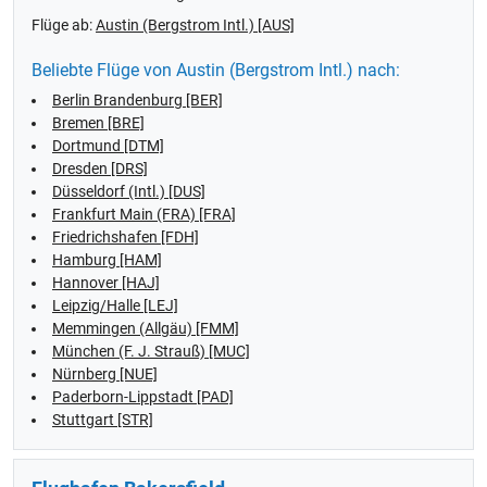
Flüge ab:
Austin (Bergstrom Intl.) [AUS]
Beliebte Flüge von Austin (Bergstrom Intl.) nach:
Berlin Brandenburg [BER]
Bremen [BRE]
Dortmund [DTM]
Dresden [DRS]
Düsseldorf (Intl.) [DUS]
Frankfurt Main (FRA) [FRA]
Friedrichshafen [FDH]
Hamburg [HAM]
Hannover [HAJ]
Leipzig/Halle [LEJ]
Memmingen (Allgäu) [FMM]
München (F. J. Strauß) [MUC]
Nürnberg [NUE]
Paderborn-Lippstadt [PAD]
Stuttgart [STR]