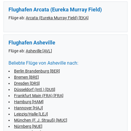
Flughafen Arcata (Eureka Murray Field)
Flüge ab:
Arcata (Eureka Murray Field) [EKA]
Flughafen Asheville
Flüge ab:
Asheville [AVL]
Beliebte Flüge von Asheville nach:
Berlin Brandenburg [BER]
Bremen [BRE]
Dresden [DRS]
Düsseldorf (Intl.) [DUS]
Frankfurt Main (FRA) [FRA]
Hamburg [HAM]
Hannover [HAJ]
Leipzig/Halle [LEJ]
München (F. J. Strauß) [MUC]
Nürnberg [NUE]