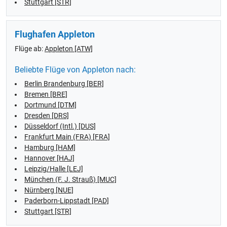
Stuttgart [STR]
Flughafen Appleton
Flüge ab:
Appleton [ATW]
Beliebte Flüge von Appleton nach:
Berlin Brandenburg [BER]
Bremen [BRE]
Dortmund [DTM]
Dresden [DRS]
Düsseldorf (Intl.) [DUS]
Frankfurt Main (FRA) [FRA]
Hamburg [HAM]
Hannover [HAJ]
Leipzig/Halle [LEJ]
München (F. J. Strauß) [MUC]
Nürnberg [NUE]
Paderborn-Lippstadt [PAD]
Stuttgart [STR]