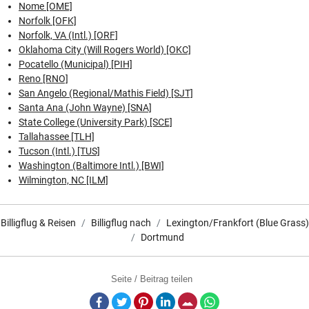
Nome [OME]
Norfolk [OFK]
Norfolk, VA (Intl.) [ORF]
Oklahoma City (Will Rogers World) [OKC]
Pocatello (Municipal) [PIH]
Reno [RNO]
San Angelo (Regional/Mathis Field) [SJT]
Santa Ana (John Wayne) [SNA]
State College (University Park) [SCE]
Tallahassee [TLH]
Tucson (Intl.) [TUS]
Washington (Baltimore Intl.) [BWI]
Wilmington, NC [ILM]
Billigflug & Reisen
Billigflug nach
Lexington/Frankfort (Blue Grass)
Dortmund
Seite / Beitrag teilen
Facebook
Twitter
Pinterest
LinkedIn
E-Mail
Whatsapp