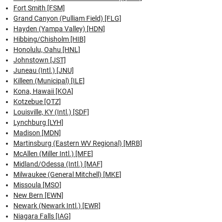
Fort Smith [FSM]
Grand Canyon (Pulliam Field) [FLG]
Hayden (Yampa Valley) [HDN]
Hibbing/Chisholm [HIB]
Honolulu, Oahu [HNL]
Johnstown [JST]
Juneau (Intl.) [JNU]
Killeen (Municipal) [ILE]
Kona, Hawaii [KOA]
Kotzebue [OTZ]
Louisville, KY (Intl.) [SDF]
Lynchburg [LYH]
Madison [MDN]
Martinsburg (Eastern WV Regional) [MRB]
McAllen (Miller Intl.) [MFE]
Midland/Odessa (Intl.) [MAF]
Milwaukee (General Mitchell) [MKE]
Missoula [MSO]
New Bern [EWN]
Newark (Newark Intl.) [EWR]
Niagara Falls [IAG]