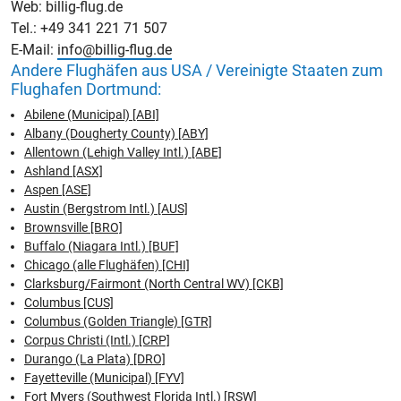
Web: billig-flug.de
Tel.: +49 341 221 71 507
E-Mail:
info@billig-flug.de
Andere Flughäfen aus USA / Vereinigte Staaten zum
Flughafen Dortmund:
Abilene (Municipal) [ABI]
Albany (Dougherty County) [ABY]
Allentown (Lehigh Valley Intl.) [ABE]
Ashland [ASX]
Aspen [ASE]
Austin (Bergstrom Intl.) [AUS]
Brownsville [BRO]
Buffalo (Niagara Intl.) [BUF]
Chicago (alle Flughäfen) [CHI]
Clarksburg/Fairmont (North Central WV) [CKB]
Columbus [CUS]
Columbus (Golden Triangle) [GTR]
Corpus Christi (Intl.) [CRP]
Durango (La Plata) [DRO]
Fayetteville (Municipal) [FYV]
Fort Myers (Southwest Florida Intl.) [RSW]