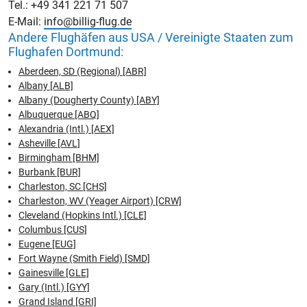
Tel.: +49 341 221 71 507
E-Mail:
info@billig-flug.de
Andere Flughäfen aus USA / Vereinigte Staaten zum
Flughafen Dortmund:
Aberdeen, SD (Regional) [ABR]
Albany [ALB]
Albany (Dougherty County) [ABY]
Albuquerque [ABQ]
Alexandria (Intl.) [AEX]
Asheville [AVL]
Birmingham [BHM]
Burbank [BUR]
Charleston, SC [CHS]
Charleston, WV (Yeager Airport) [CRW]
Cleveland (Hopkins Intl.) [CLE]
Columbus [CUS]
Eugene [EUG]
Fort Wayne (Smith Field) [SMD]
Gainesville [GLE]
Gary (Intl.) [GYY]
Grand Island [GRI]