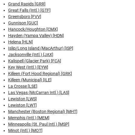
Grand Rapids [GRR]
Great Falls (Intl.) [GTF]
Greensboro [FVV]
Gunnison [GUC]
Hancock/Houghton [CMX]
Hayden (Yampa Valley) [HDN]
Helena [HLN]
Islip/Long Island (MacArthur) [ISP]
Jacksonville (Intl.) [JAX]
Kalispell (Glacier Park) [FCA]
Key West (Intl.) [EYW]
Killeen (Fort Hood Regional) [GRK]
Killeen (Municipal) [ILE]
La Crosse [LSE]
Las Vegas (McCarran Intl.) [LAS]
Lewiston [LWS]
Lewiston [LWT]
Manchester (Boston Regional) [MHT]
Memphis (Intl.) [MEM]
Minneapolis (St. Paul Intl.) [MSP]
Minot (Intl.) [MOT]