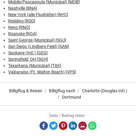
Mobile/Pascagoula (Municipal) [MOB]
Nashville [BNA]
New York (alle Flughäfen) [NYC]
Redding [RDD]
Reno [RNO]
Roanoke [ROA]
Saint George (Municipal) [SGU]
San Diego (Lindberg Field) [SAN]
Spokane (Intl.) [GEG]
Springfield, OH [SGH]
Texarkana (Municipal) [TXK]
Valparaiso (Ft. Walton Beach) [VPS]
Billigflug & Reisen
Billigflug nach
Charlotte (Douglas Intl.)
Dortmund
Seite / Beitrag teilen
Facebook
Twitter
Pinterest
LinkedIn
E-Mail
Whatsapp