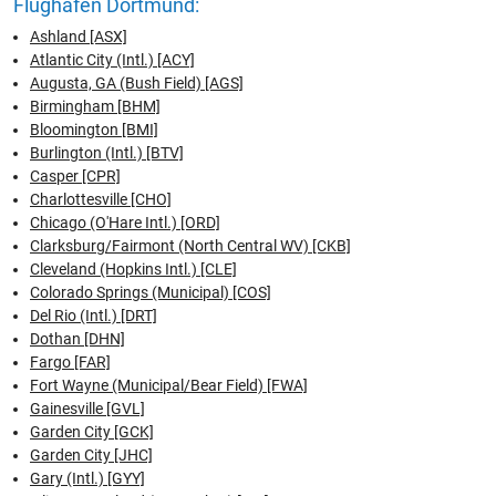
Flughafen Dortmund:
Ashland [ASX]
Atlantic City (Intl.) [ACY]
Augusta, GA (Bush Field) [AGS]
Birmingham [BHM]
Bloomington [BMI]
Burlington (Intl.) [BTV]
Casper [CPR]
Charlottesville [CHO]
Chicago (O'Hare Intl.) [ORD]
Clarksburg/Fairmont (North Central WV) [CKB]
Cleveland (Hopkins Intl.) [CLE]
Colorado Springs (Municipal) [COS]
Del Rio (Intl.) [DRT]
Dothan [DHN]
Fargo [FAR]
Fort Wayne (Municipal/Bear Field) [FWA]
Gainesville [GVL]
Garden City [GCK]
Garden City [JHC]
Gary (Intl.) [GYY]