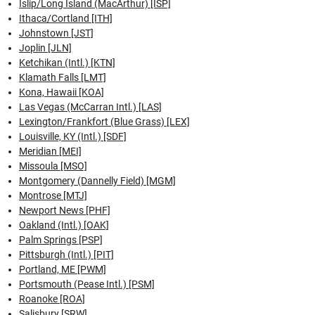
Islip/Long Island (MacArthur) [ISP]
Ithaca/Cortland [ITH]
Johnstown [JST]
Joplin [JLN]
Ketchikan (Intl.) [KTN]
Klamath Falls [LMT]
Kona, Hawaii [KOA]
Las Vegas (McCarran Intl.) [LAS]
Lexington/Frankfort (Blue Grass) [LEX]
Louisville, KY (Intl.) [SDF]
Meridian [MEI]
Missoula [MSO]
Montgomery (Dannelly Field) [MGM]
Montrose [MTJ]
Newport News [PHF]
Oakland (Intl.) [OAK]
Palm Springs [PSP]
Pittsburgh (Intl.) [PIT]
Portland, ME [PWM]
Portsmouth (Pease Intl.) [PSM]
Roanoke [ROA]
Salisbury [SRW]