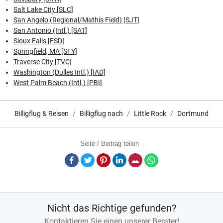
Salt Lake City [SLC]
San Angelo (Regional/Mathis Field) [SJT]
San Antonio (Intl.) [SAT]
Sioux Falls [FSD]
Springfield, MA [SFY]
Traverse City [TVC]
Washington (Dulles Intl.) [IAD]
West Palm Beach (Intl.) [PBI]
Billigflug & Reisen
Billigflug nach
Little Rock
Dortmund
Seite / Beitrag teilen
Facebook
Twitter
Pinterest
LinkedIn
E-Mail
Whatsapp
Nicht das Richtige gefunden?
Kontaktieren Sie einen unserer Berater!