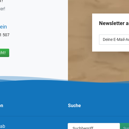
n?
er!
Newsletter 
ein
71 507
ht!
on
Suche
 ab
Su