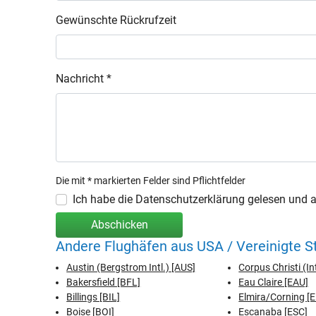
Gewünschte Rückrufzeit
Nachricht *
Die mit * markierten Felder sind Pflichtfelder
Ich habe die Datenschutzerklärung gelesen und ak
Abschicken
Andere Flughäfen aus USA / Vereinigte 
Austin (Bergstrom Intl.) [AUS]
Corpus Christi (In
Bakersfield [BFL]
Eau Claire [EAU]
Billings [BIL]
Elmira/Corning [
Boise [BOI]
Escanaba [ESC]