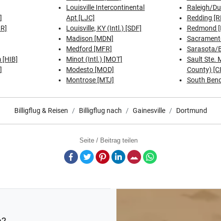
Louisville Intercontinental
Raleigh/D
]
Apt [LJC]
Redding [R
RR]
Louisville, KY (Intl.) [SDF]
Redmond 
Madison [MDN]
Sacramento
Medford [MFR]
Sarasota/
 [HIB]
Minot (Intl.) [MOT]
Sault Ste.
]
Modesto [MOD]
County) [C
Montrose [MTJ]
South Bend
Billigflug & Reisen
Billigflug nach
Gainesville
Dortmund
Seite / Beitrag teilen
Facebook
Twitter
Pinterest
LinkedIn
E-Mail
Whatsapp