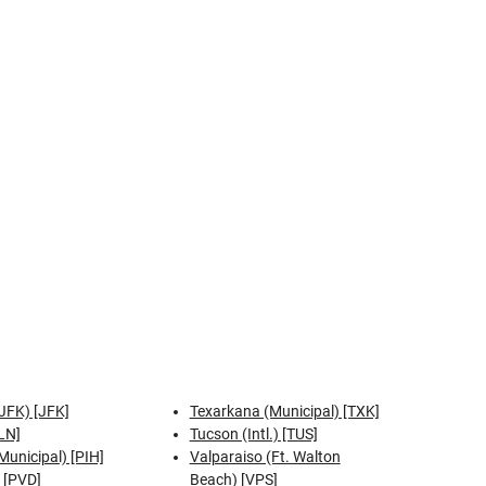
JFK) [JFK]
Texarkana (Municipal) [TXK]
LN]
Tucson (Intl.) [TUS]
Municipal) [PIH]
Valparaiso (Ft. Walton
 [PVD]
Beach) [VPS]