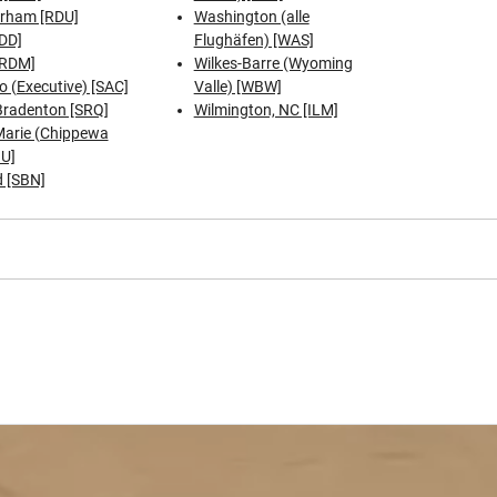
urham [RDU]
Washington (alle
DD]
Flughäfen) [WAS]
[RDM]
Wilkes-Barre (Wyoming
 (Executive) [SAC]
Valle) [WBW]
Bradenton [SRQ]
Wilmington, NC [ILM]
 Marie (Chippewa
IU]
 [SBN]