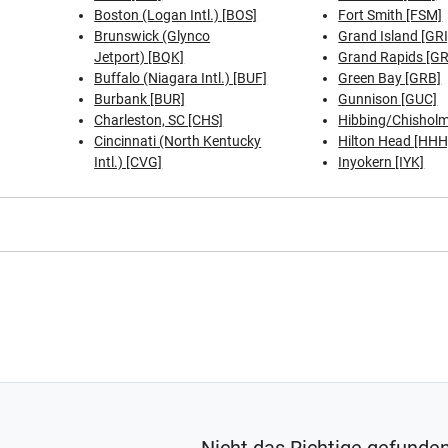
Boston (Logan Intl.) [BOS]
Fort Smith [FSM]
Brunswick (Glynco
Grand Island [GRI
Jetport) [BQK]
Grand Rapids [G
Buffalo (Niagara Intl.) [BUF]
Green Bay [GRB]
Burbank [BUR]
Gunnison [GUC]
Charleston, SC [CHS]
Hibbing/Chisholm
Cincinnati (North Kentucky
Hilton Head [HHH
Intl.) [CVG]
Inyokern [IYK]