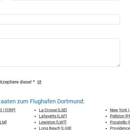
zeptiere diese! *
Staaten zum Flughafen Dortmund:
tl.) [CRP]
La Crosse [LSE]
New York (
Lafayette [LAF]
Pellston [P
ELM]
Lewiston [LWT]
Pocatello (
Long Beach [LGB]
Providence