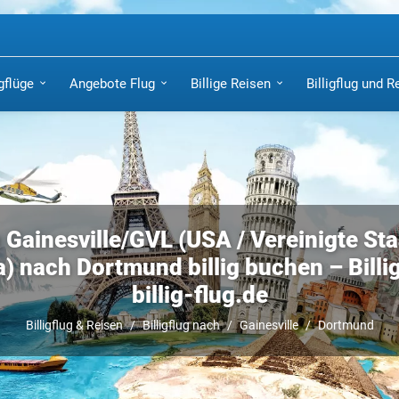
igflüge
Angebote Flug
Billige Reisen
Billigflug und R
 Gainesville/GVL (USA / Vereinigte St
) nach Dortmund billig buchen – Billig
billig-flug.de
Billigflug & Reisen
Billigflug nach
Gainesville
Dortmund