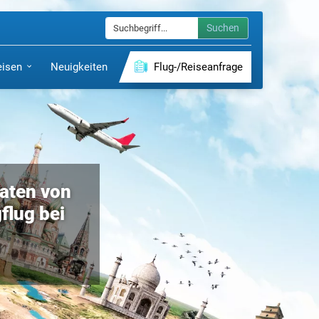
Suchen
eisen
Neuigkeiten
Flug-/Reiseanfrage
aaten von
flug bei