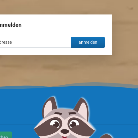
anmelden
anmelden
chen