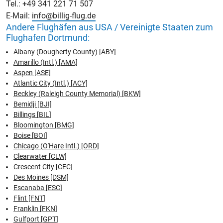
Tel.: +49 341 221 71 507
E-Mail:
info@billig-flug.de
Andere Flughäfen aus USA / Vereinigte Staaten zum
Flughafen Dortmund:
Albany (Dougherty County) [ABY]
Amarillo (Intl.) [AMA]
Aspen [ASE]
Atlantic City (Intl.) [ACY]
Beckley (Raleigh County Memorial) [BKW]
Bemidji [BJI]
Billings [BIL]
Bloomington [BMG]
Boise [BOI]
Chicago (O'Hare Intl.) [ORD]
Clearwater [CLW]
Crescent City [CEC]
Des Moines [DSM]
Escanaba [ESC]
Flint [FNT]
Franklin [FKN]
Gulfport [GPT]