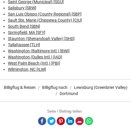
Saint George (Municipal) [SGU]
Salisbury [SRW]
San Luis Obispo (County Regional) [SBP]
Sault Ste. Marie (Chippewa County) [CIU]
South Bend [SBN]
Springfield, MA [SFY]
Staunton (Shenandoah Valley) [SHD]
Tallahassee [TLH]
Washington (Baltimore Intl.) [BWI]
Washington (Dulles Intl.) [IAD]
West Palm Beach (Intl.) [PBI]
Wilmington, NC [ILM]
Billigflug & Reisen
Billigflug nach
Lewisburg (Greenbrier Valley)
Dortmund
Seite / Beitrag teilen
Facebook
Twitter
Pinterest
LinkedIn
E-Mail
Whatsapp