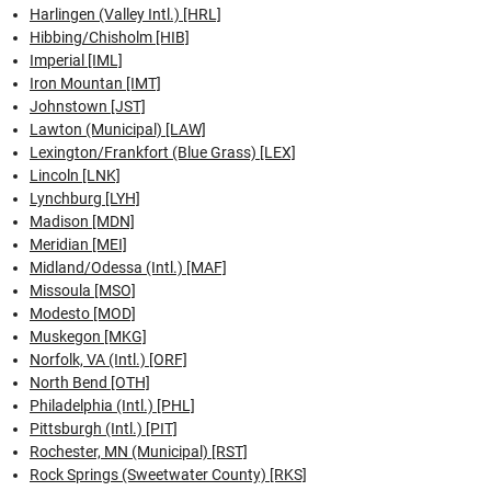
Harlingen (Valley Intl.) [HRL]
Hibbing/Chisholm [HIB]
Imperial [IML]
Iron Mountan [IMT]
Johnstown [JST]
Lawton (Municipal) [LAW]
Lexington/Frankfort (Blue Grass) [LEX]
Lincoln [LNK]
Lynchburg [LYH]
Madison [MDN]
Meridian [MEI]
Midland/Odessa (Intl.) [MAF]
Missoula [MSO]
Modesto [MOD]
Muskegon [MKG]
Norfolk, VA (Intl.) [ORF]
North Bend [OTH]
Philadelphia (Intl.) [PHL]
Pittsburgh (Intl.) [PIT]
Rochester, MN (Municipal) [RST]
Rock Springs (Sweetwater County) [RKS]