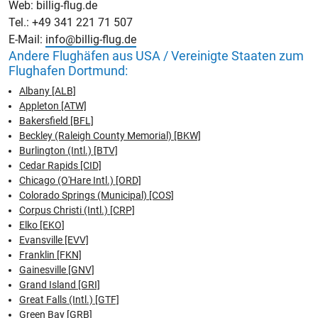
Web: billig-flug.de
Tel.: +49 341 221 71 507
E-Mail:
info@billig-flug.de
Andere Flughäfen aus USA / Vereinigte Staaten zum
Flughafen Dortmund:
Albany [ALB]
Appleton [ATW]
Bakersfield [BFL]
Beckley (Raleigh County Memorial) [BKW]
Burlington (Intl.) [BTV]
Cedar Rapids [CID]
Chicago (O'Hare Intl.) [ORD]
Colorado Springs (Municipal) [COS]
Corpus Christi (Intl.) [CRP]
Elko [EKO]
Evansville [EVV]
Franklin [FKN]
Gainesville [GNV]
Grand Island [GRI]
Great Falls (Intl.) [GTF]
Green Bay [GRB]