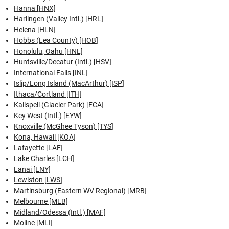
Hanna [HNX]
Harlingen (Valley Intl.) [HRL]
Helena [HLN]
Hobbs (Lea County) [HOB]
Honolulu, Oahu [HNL]
Huntsville/Decatur (Intl.) [HSV]
International Falls [INL]
Islip/Long Island (MacArthur) [ISP]
Ithaca/Cortland [ITH]
Kalispell (Glacier Park) [FCA]
Key West (Intl.) [EYW]
Knoxville (McGhee Tyson) [TYS]
Kona, Hawaii [KOA]
Lafayette [LAF]
Lake Charles [LCH]
Lanai [LNY]
Lewiston [LWS]
Martinsburg (Eastern WV Regional) [MRB]
Melbourne [MLB]
Midland/Odessa (Intl.) [MAF]
Moline [MLI]