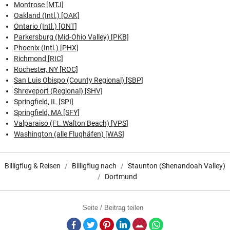
Montrose [MTJ]
Oakland (Intl.) [OAK]
Ontario (Intl.) [ONT]
Parkersburg (Mid-Ohio Valley) [PKB]
Phoenix (Intl.) [PHX]
Richmond [RIC]
Rochester, NY [ROC]
San Luis Obispo (County Regional) [SBP]
Shreveport (Regional) [SHV]
Springfield, IL [SPI]
Springfield, MA [SFY]
Valparaiso (Ft. Walton Beach) [VPS]
Washington (alle Flughäfen) [WAS]
Billigflug & Reisen
Billigflug nach
Staunton (Shenandoah Valley)
Dortmund
Seite / Beitrag teilen
Facebook
Twitter
Pinterest
LinkedIn
E-Mail
Whatsapp