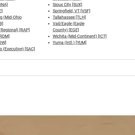
[BNA]
Sioux City [SUX]
E]
Springfield, VT [VSF]
g (Mid-Ohio
Tallahassee [TLH]
B]
Vail/Eagle (Eagle
(Regional) [RAP]
County) [EGE]
[RDM]
Wichita (Mid-Continent) [ICT]
OW]
Yuma (Intl.) [YUM]
 (Executive) [SAC]