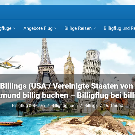
igflüge
Angebote Flug
Billige Reisen
Billigflug und R
Billings (USA / Vereinigte Staaten vo
mund billig buchen – Billigflug bei bill
Billigflug & Reisen
Billigflug nach
Billings
Dortmund