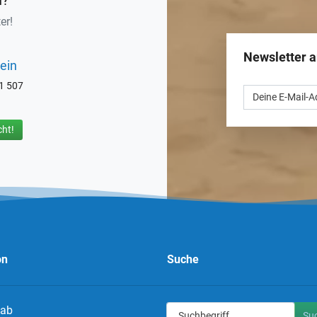
n?
er!
Newsletter 
ein
71 507
ht!
on
Suche
 ab
Su