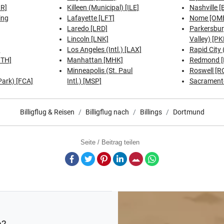
RR]
Killeen (Municipal) [ILE]
Nashville 
ing
Lafayette [LFT]
Nome [OM
Laredo [LRD]
Parkersbur
Lincoln [LNK]
Valley) [PK
]
Los Angeles (Intl.) [LAX]
Rapid City 
ITH]
Manhattan [MHK]
Redmond 
Minneapolis (St. Paul
Roswell [R
 Park) [FCA]
Intl.) [MSP]
Sacramento
Billigflug & Reisen
Billigflug nach
Billings
Dortmund
Seite / Beitrag teilen
Facebook
Twitter
Pinterest
LinkedIn
E-Mail
Whatsapp