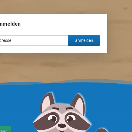
anmelden
anmelden
chen