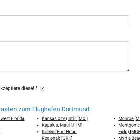
zeptiere diese! *
Staaten zum Flughafen Dortmund:
hwest Florida
Kansas City (Intl.) [MCI]
Monroe [M
Kapalua, Maui [JHM]
Montgomer
]
Killeen (Fort Hood
Field) [MG
Regional) [GRK]
Myrtle Bea