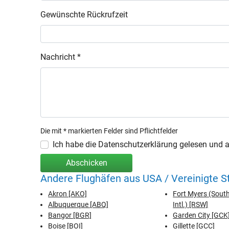
Gewünschte Rückrufzeit
Nachricht *
Die mit * markierten Felder sind Pflichtfelder
Ich habe die Datenschutzerklärung gelesen und ak
Abschicken
Andere Flughäfen aus USA / Vereinigte 
Akron [AKO]
Fort Myers (Sout
Albuquerque [ABQ]
Intl.) [RSW]
Bangor [BGR]
Garden City [GCK
Boise [BOI]
Gillette [GCC]