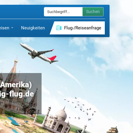
Suchen
eisen
Neuigkeiten
Flug-/Reiseanfrage
n Amerika)
ig-flug.de