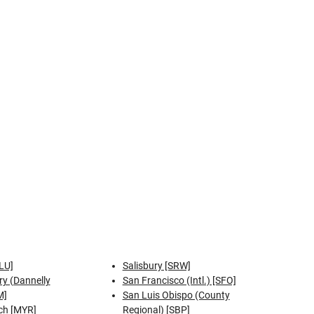
LU]
Salisbury [SRW]
y (Dannelly
San Francisco (Intl.) [SFO]
M]
San Luis Obispo (County
ch [MYR]
Regional) [SBP]