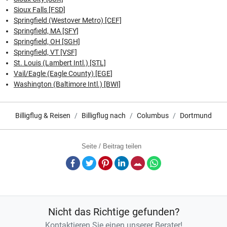
Sioux Falls [FSD]
Springfield (Westover Metro) [CEF]
Springfield, MA [SFY]
Springfield, OH [SGH]
Springfield, VT [VSF]
St. Louis (Lambert Intl.) [STL]
Vail/Eagle (Eagle County) [EGE]
Washington (Baltimore Intl.) [BWI]
Billigflug & Reisen
Billigflug nach
Columbus
Dortmund
Seite / Beitrag teilen
Facebook
Twitter
Pinterest
LinkedIn
E-Mail
Whatsapp
Nicht das Richtige gefunden?
Kontaktieren Sie einen unserer Berater!