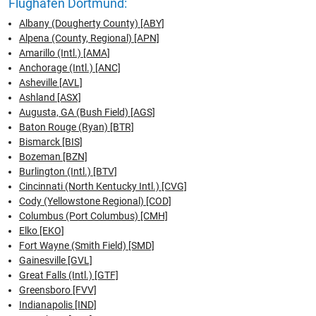
Flughafen Dortmund:
Albany (Dougherty County) [ABY]
Alpena (County, Regional) [APN]
Amarillo (Intl.) [AMA]
Anchorage (Intl.) [ANC]
Asheville [AVL]
Ashland [ASX]
Augusta, GA (Bush Field) [AGS]
Baton Rouge (Ryan) [BTR]
Bismarck [BIS]
Bozeman [BZN]
Burlington (Intl.) [BTV]
Cincinnati (North Kentucky Intl.) [CVG]
Cody (Yellowstone Regional) [COD]
Columbus (Port Columbus) [CMH]
Elko [EKO]
Fort Wayne (Smith Field) [SMD]
Gainesville [GVL]
Great Falls (Intl.) [GTF]
Greensboro [FVV]
Indianapolis [IND]