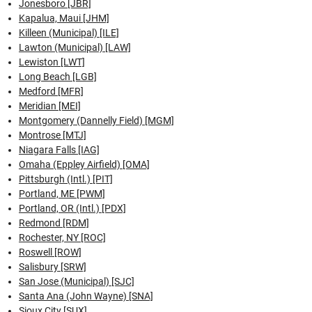
Jonesboro [JBR]
Kapalua, Maui [JHM]
Killeen (Municipal) [ILE]
Lawton (Municipal) [LAW]
Lewiston [LWT]
Long Beach [LGB]
Medford [MFR]
Meridian [MEI]
Montgomery (Dannelly Field) [MGM]
Montrose [MTJ]
Niagara Falls [IAG]
Omaha (Eppley Airfield) [OMA]
Pittsburgh (Intl.) [PIT]
Portland, ME [PWM]
Portland, OR (Intl.) [PDX]
Redmond [RDM]
Rochester, NY [ROC]
Roswell [ROW]
Salisbury [SRW]
San Jose (Municipal) [SJC]
Santa Ana (John Wayne) [SNA]
Sioux City [SUX]