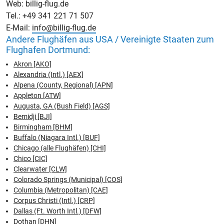
Web: billig-flug.de
Tel.: +49 341 221 71 507
E-Mail:
info@billig-flug.de
Andere Flughäfen aus USA / Vereinigte Staaten zum
Flughafen Dortmund:
Akron [AKO]
Alexandria (Intl.) [AEX]
Alpena (County, Regional) [APN]
Appleton [ATW]
Augusta, GA (Bush Field) [AGS]
Bemidji [BJI]
Birmingham [BHM]
Buffalo (Niagara Intl.) [BUF]
Chicago (alle Flughäfen) [CHI]
Chico [CIC]
Clearwater [CLW]
Colorado Springs (Municipal) [COS]
Columbia (Metropolitan) [CAE]
Corpus Christi (Intl.) [CRP]
Dallas (Ft. Worth Intl.) [DFW]
Dothan [DHN]