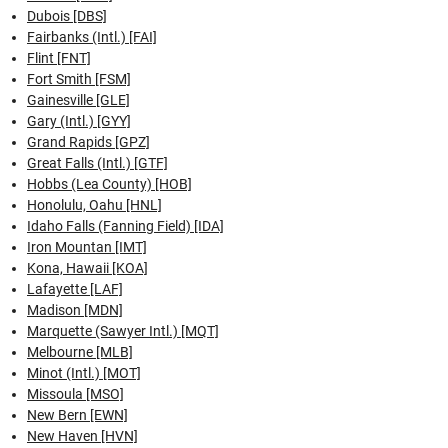
Dubois [DBS]
Fairbanks (Intl.) [FAI]
Flint [FNT]
Fort Smith [FSM]
Gainesville [GLE]
Gary (Intl.) [GYY]
Grand Rapids [GPZ]
Great Falls (Intl.) [GTF]
Hobbs (Lea County) [HOB]
Honolulu, Oahu [HNL]
Idaho Falls (Fanning Field) [IDA]
Iron Mountan [IMT]
Kona, Hawaii [KOA]
Lafayette [LAF]
Madison [MDN]
Marquette (Sawyer Intl.) [MQT]
Melbourne [MLB]
Minot (Intl.) [MOT]
Missoula [MSO]
New Bern [EWN]
New Haven [HVN]