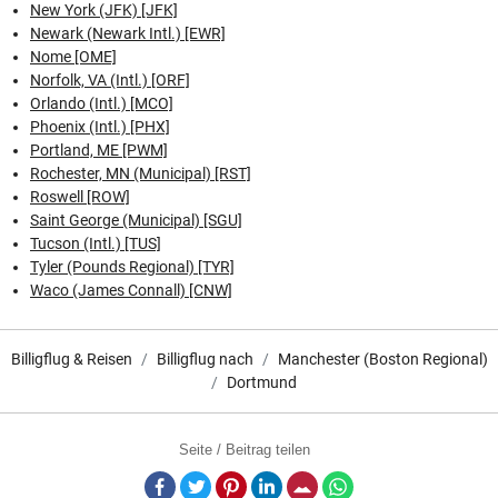
New York (JFK) [JFK]
Newark (Newark Intl.) [EWR]
Nome [OME]
Norfolk, VA (Intl.) [ORF]
Orlando (Intl.) [MCO]
Phoenix (Intl.) [PHX]
Portland, ME [PWM]
Rochester, MN (Municipal) [RST]
Roswell [ROW]
Saint George (Municipal) [SGU]
Tucson (Intl.) [TUS]
Tyler (Pounds Regional) [TYR]
Waco (James Connall) [CNW]
Billigflug & Reisen
Billigflug nach
Manchester (Boston Regional)
Dortmund
Seite / Beitrag teilen
Facebook
Twitter
Pinterest
LinkedIn
E-Mail
Whatsapp