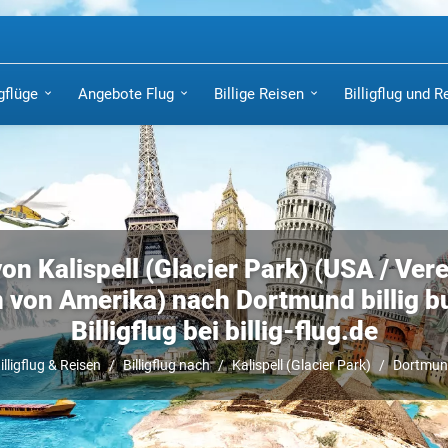
igflüge
Angebote Flug
Billige Reisen
Billigflug und R
von Kalispell (Glacier Park) (USA / Vere
n von Amerika) nach Dortmund billig b
Billigflug bei billig-flug.de
illigflug & Reisen
Billigflug nach
Kalispell (Glacier Park)
Dortmu