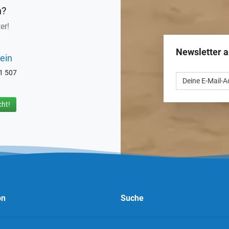
n?
er!
Newsletter 
ein
71 507
ht!
on
Suche