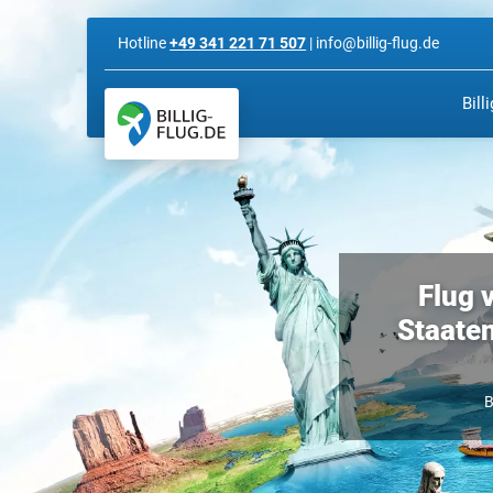
Hotline
+49 341 221 71 507
| info@billig-flug.de
Bill
Flug 
Staate
B