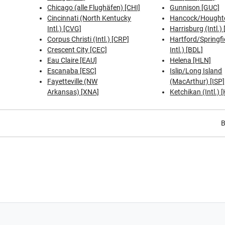
Chicago (alle Flughäfen) [CHI]
Gunnison [GUC]
Cincinnati (North Kentucky
Hancock/Hought
Intl.) [CVG]
Harrisburg (Intl.)
Corpus Christi (Intl.) [CRP]
Hartford/Springfi
Crescent City [CEC]
Intl.) [BDL]
Eau Claire [EAU]
Helena [HLN]
Escanaba [ESC]
Islip/Long Island
Fayetteville (NW
(MacArthur) [ISP]
Arkansas) [XNA]
Ketchikan (Intl.) 
B