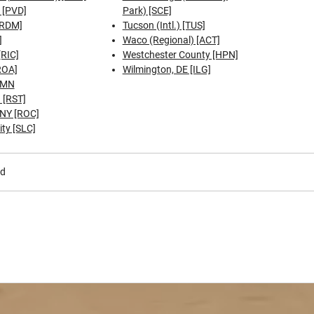
 [PVD]
Park) [SCE]
[RDM]
Tucson (Intl.) [TUS]
]
Waco (Regional) [ACT]
RIC]
Westchester County [HPN]
ROA]
Wilmington, DE [ILG]
 MN
 [RST]
 NY [ROC]
ity [SLC]
nd