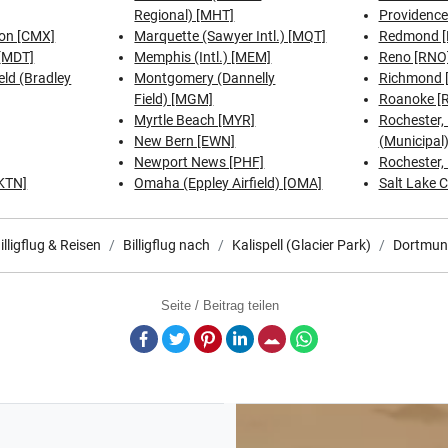
Regional) [MHT]
Providence
on [CMX]
Marquette (Sawyer Intl.) [MQT]
Redmond 
 [MDT]
Memphis (Intl.) [MEM]
Reno [RNO
eld (Bradley
Montgomery (Dannelly
Richmond [
Field) [MGM]
Roanoke [
Myrtle Beach [MYR]
Rochester,
New Bern [EWN]
(Municipal)
Newport News [PHF]
Rochester,
[KTN]
Omaha (Eppley Airfield) [OMA]
Salt Lake C
illigflug & Reisen
Billigflug nach
Kalispell (Glacier Park)
Dortmu
Seite / Beitrag teilen
Facebook
Twitter
Pinterest
LinkedIn
E-Mail
Whatsapp