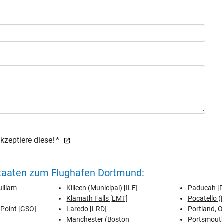
zeptiere diese! *
Staaten zum Flughafen Dortmund:
ulliam
Killeen (Municipal) [ILE]
Paducah [
Klamath Falls [LMT]
Pocatello (
Point [GSO]
Laredo [LRD]
Portland, O
Manchester (Boston
Portsmouth