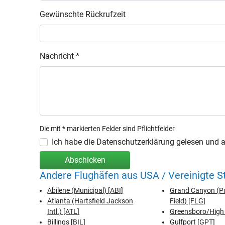
Gewünschte Rückrufzeit
Nachricht *
Die mit * markierten Felder sind Pflichtfelder
Ich habe die Datenschutzerklärung gelesen und ak
Abschicken
Andere Flughäfen aus USA / Vereinigte 
Abilene (Municipal) [ABI]
Grand Canyon (P
Atlanta (Hartsfield Jackson
Field) [FLG]
Intl.) [ATL]
Greensboro/High 
Billings [BIL]
Gulfport [GPT]