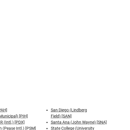
PAH]
San Diego (Lindberg
Municipal) [PIH]
Field) [SAN]
R (Intl.) [PDX]
Santa Ana (John Wayne) [SNA]
 (Pease Intl.) [PSM]
State College (University