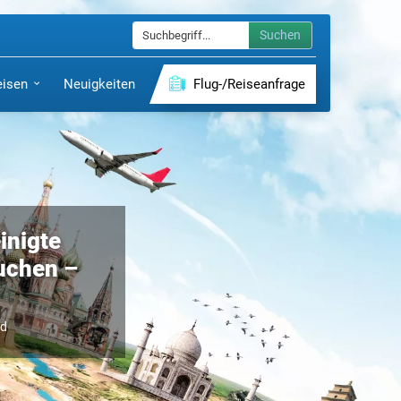
Suchen
eisen
Neuigkeiten
Flug-/Reiseanfrage
inigte
uchen –
nd