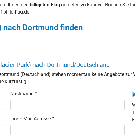
g, um Ihnen den
billigsten Flug
anbieten zu können. Buchen Sie I
f billig-flug.de
rk) nach Dortmund finden
(Glacier Park) nach Dortmund/Deutschland
h Dortmund (Deutschland) stehen momentan keine Angebote zur V
e kurzfristig.
Nachname *
W
T
Ihre E-Mail-Adresse *
E