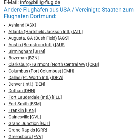
E-Mail:
info@billig-flug.de
Andere Flughäfen aus USA / Vereinigte Staaten zum
Flughafen Dortmund:
Ashland [ASX]
Atlanta (Hartsfield Jackson Intl.) [ATL]
Augusta, GA (Bush Field) [AGS]
Austin (Bergstrom Intl.) [AUS]
Birmingham [BHM]
Bozeman [BZN]
Clarksburg/Fairmont (North Central WV) [CKB]
Columbus (Port Columbus) [CMH]
Dallas (Ft. Worth Intl.) [DFW]
Denver (Intl.) [DEN]
Dothan [DHN]
Fort Lauderdale (Intl.) [FLL]
Fort Smith [FSM]
Franklin [FKN]
Gainesville [GVL]
Grand Junction [GJT]
Grand Rapids [GRR]
Greensboro [FVV]