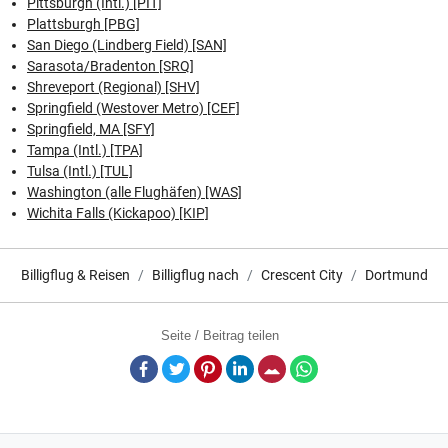
Pittsburgh (Intl.) [PIT]
Plattsburgh [PBG]
San Diego (Lindberg Field) [SAN]
Sarasota/Bradenton [SRQ]
Shreveport (Regional) [SHV]
Springfield (Westover Metro) [CEF]
Springfield, MA [SFY]
Tampa (Intl.) [TPA]
Tulsa (Intl.) [TUL]
Washington (alle Flughäfen) [WAS]
Wichita Falls (Kickapoo) [KIP]
Billigflug & Reisen
Billigflug nach
Crescent City
Dortmund
Seite / Beitrag teilen
Facebook
Twitter
Pinterest
LinkedIn
E-Mail
Whatsapp