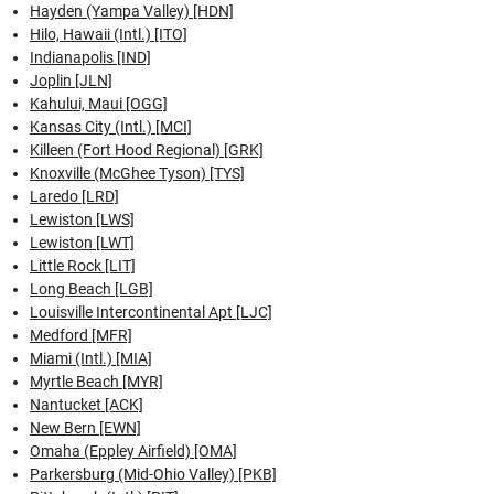
Hayden (Yampa Valley) [HDN]
Hilo, Hawaii (Intl.) [ITO]
Indianapolis [IND]
Joplin [JLN]
Kahului, Maui [OGG]
Kansas City (Intl.) [MCI]
Killeen (Fort Hood Regional) [GRK]
Knoxville (McGhee Tyson) [TYS]
Laredo [LRD]
Lewiston [LWS]
Lewiston [LWT]
Little Rock [LIT]
Long Beach [LGB]
Louisville Intercontinental Apt [LJC]
Medford [MFR]
Miami (Intl.) [MIA]
Myrtle Beach [MYR]
Nantucket [ACK]
New Bern [EWN]
Omaha (Eppley Airfield) [OMA]
Parkersburg (Mid-Ohio Valley) [PKB]