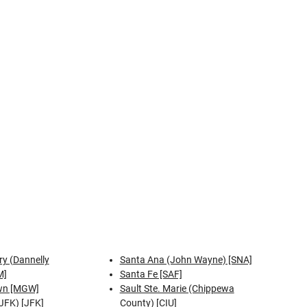
y (Dannelly
Santa Ana (John Wayne) [SNA]
M]
Santa Fe [SAF]
wn [MGW]
Sault Ste. Marie (Chippewa
JFK) [JFK]
County) [CIU]