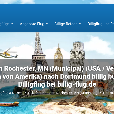
igflüge
Angebote Flug
Billige Reisen
Billigflug und R
n Rochester, MN (Municipal) (USA / Ve
n von Amerika) nach Dortmund billig b
Billigflug bei billig-flug.de
ligflug & Reisen
Billigflug nach
Rochester, MN (Municipal)
Dortm