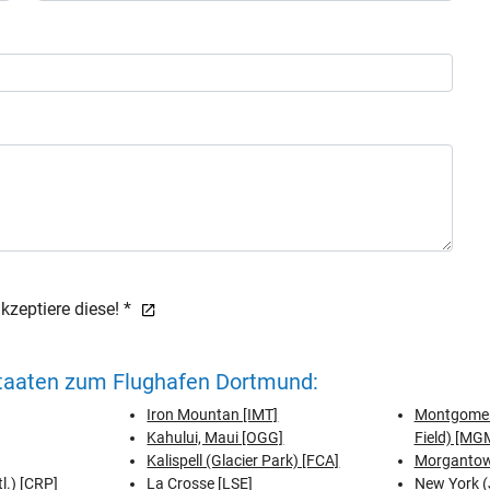
zeptiere diese! *
Staaten zum Flughafen Dortmund:
Iron Mountan [IMT]
Montgomer
Kahului, Maui [OGG]
Field) [MG
Kalispell (Glacier Park) [FCA]
Morganto
tl.) [CRP]
La Crosse [LSE]
New York (