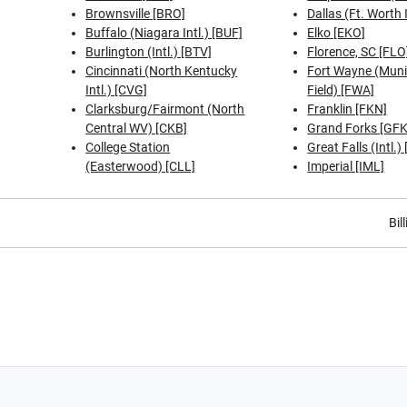
Brownsville [BRO]
Dallas (Ft. Worth 
Buffalo (Niagara Intl.) [BUF]
Elko [EKO]
Burlington (Intl.) [BTV]
Florence, SC [FLO
Cincinnati (North Kentucky
Fort Wayne (Muni
Intl.) [CVG]
Field) [FWA]
Clarksburg/Fairmont (North
Franklin [FKN]
Central WV) [CKB]
Grand Forks [GFK
College Station
Great Falls (Intl.)
(Easterwood) [CLL]
Imperial [IML]
Bil