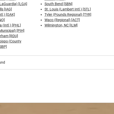
LaGuardia) [LGA]
South Bend [SBN]
ls [IAG]
St. Louis (Lambert Intl.) [STL]
tl.) [OAK]
Tyler (Pounds Regional) [TYR]
NO]
Waco (Regional) [ACT]
a (Intl.) [PHL]
Wilmington, NC [ILM]
Municipal) [PIH]
urham [RDU]
bispo (County
[SBP]
und