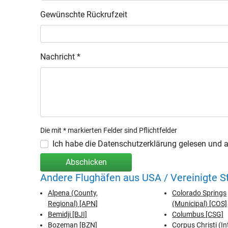
Gewünschte Rückrufzeit
Nachricht *
Die mit * markierten Felder sind Pflichtfelder
Ich habe die Datenschutzerklärung gelesen und ak
Abschicken
Andere Flughäfen aus USA / Vereinigte 
Alpena (County,
Colorado Springs
Regional) [APN]
(Municipal) [COS]
Bemidji [BJI]
Columbus [CSG]
Bozeman [BZN]
Corpus Christi (In