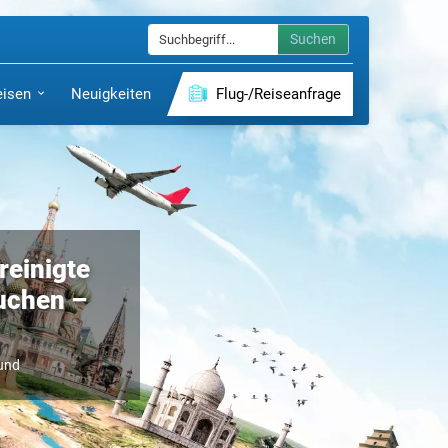
Suchen
eisen
Neuigkeiten
Flug-/Reiseanfrage
reinigte
uchen –
und