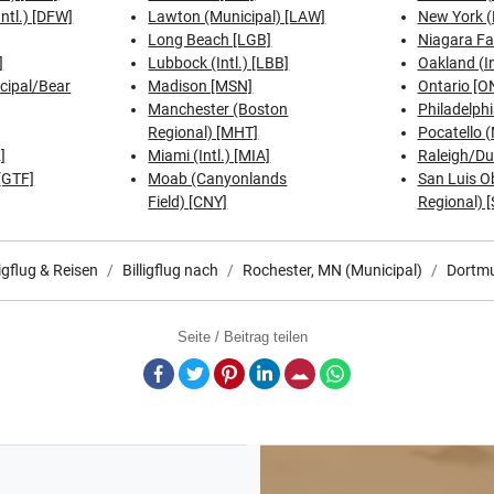
Intl.) [DFW]
Lawton (Municipal) [LAW]
New York (
Long Beach [LGB]
Niagara Fal
]
Lubbock (Intl.) [LBB]
Oakland (In
cipal/Bear
Madison [MSN]
Ontario [O
Manchester (Boston
Philadelphi
Regional) [MHT]
Pocatello (
]
Miami (Intl.) [MIA]
Raleigh/D
 [GTF]
Moab (Canyonlands
San Luis O
Field) [CNY]
Regional) 
ligflug & Reisen
Billigflug nach
Rochester, MN (Municipal)
Dortm
Seite / Beitrag teilen
Facebook
Twitter
Pinterest
LinkedIn
E-Mail
Whatsapp