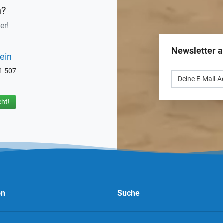
n?
er!
Newsletter 
ein
71 507
ht!
on
Suche