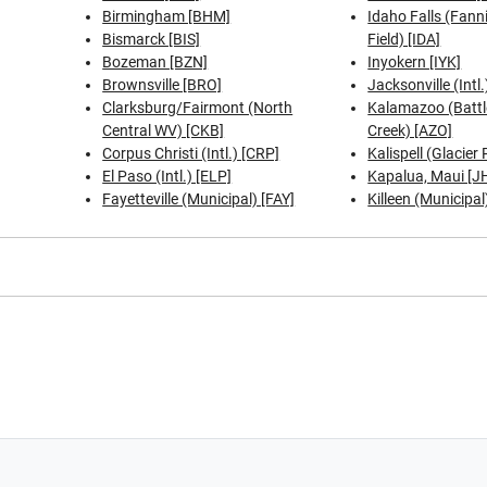
Birmingham [BHM]
Idaho Falls (Fann
Bismarck [BIS]
Field) [IDA]
Bozeman [BZN]
Inyokern [IYK]
Brownsville [BRO]
Jacksonville (Intl.
Clarksburg/Fairmont (North
Kalamazoo (Battl
Central WV) [CKB]
Creek) [AZO]
Corpus Christi (Intl.) [CRP]
Kalispell (Glacier
El Paso (Intl.) [ELP]
Kapalua, Maui [J
Fayetteville (Municipal) [FAY]
Killeen (Municipal)