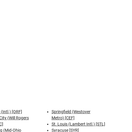
(Intl.) [ORF]
Springfield (Westover
ity (Will Rogers
Metro) [CEF]
C]
St. Louis (Lambert Intl.) [STL]
g (Mid-Ohio
Syracuse [SYR]