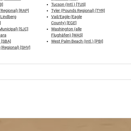
B]
Tucson (Intl.) [TUS]
(Regional) [RAP]
Tyler (Pounds Regional) [TYR]
(Lindberg
Vail/Eagle (Eagle
]
County) [EGE]
Municipal) [SJC]
Washington (alle
bara
Flughäfen) [WAS]
 [SBA]
West Palm Beach (Intl.) [PBI]
 (Regional) [SHV]