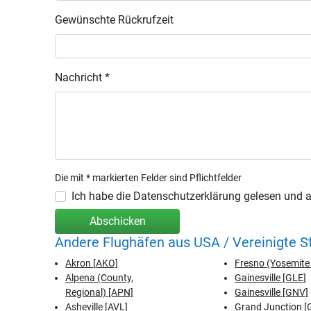
Gewünschte Rückrufzeit
Nachricht *
Die mit * markierten Felder sind Pflichtfelder
Ich habe die Datenschutzerklärung gelesen und ak
Abschicken
Andere Flughäfen aus USA / Vereinigte 
Akron [AKO]
Fresno (Yosemite I
Alpena (County,
Gainesville [GLE]
Regional) [APN]
Gainesville [GNV]
Asheville [AVL]
Grand Junction [