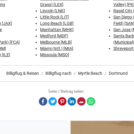
ing
Grass) [LEX]
Valley) [PK
Lincoln [LNK]
Rapid City 
Little Rock [LIT]
San Diego 
) [JAX]
Long Beach [LGB]
Field) [SAN
e
Manhattan [MHK]
San Jose (
Medford [MDF]
Santa Bar
 Park) [FCA]
Melbourne [MLB]
(Municipal)
HM]
Miami (Intl.) [MIA]
Shreveport
 [ILE]
Missoula [MSO]
Billigflug & Reisen
Billigflug nach
Myrtle Beach
Dortmund
Seite / Beitrag teilen
Facebook
Twitter
Pinterest
LinkedIn
E-Mail
Whatsapp