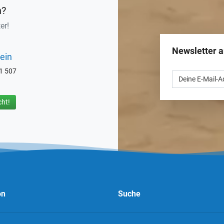
n?
er!
Newsletter 
ein
71 507
ht!
on
Suche