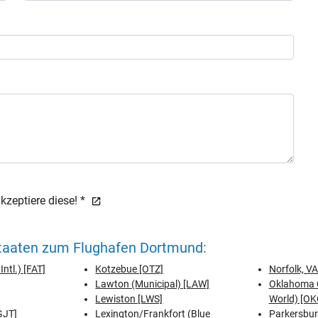
zeptiere diese! *
Staaten zum Flughafen Dortmund:
ntl.) [FAT]
Kotzebue [OTZ]
Norfolk, VA 
Lawton (Municipal) [LAW]
Oklahoma C
Lewiston [LWS]
World) [OK
GJT]
Lexington/Frankfort (Blue
Parkersbur