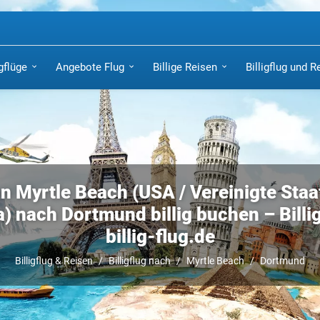
igflüge
Angebote Flug
Billige Reisen
Billigflug und R
on Myrtle Beach (USA / Vereinigte Staa
) nach Dortmund billig buchen – Billig
billig-flug.de
Billigflug & Reisen
Billigflug nach
Myrtle Beach
Dortmund