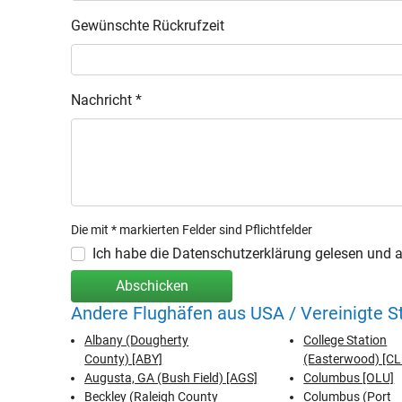
Gewünschte Rückrufzeit
Nachricht *
Die mit * markierten Felder sind Pflichtfelder
Ich habe die Datenschutzerklärung gelesen und ak
Abschicken
Andere Flughäfen aus USA / Vereinigte 
Albany (Dougherty
College Station
County) [ABY]
(Easterwood) [CL
Augusta, GA (Bush Field) [AGS]
Columbus [OLU]
Beckley (Raleigh County
Columbus (Port