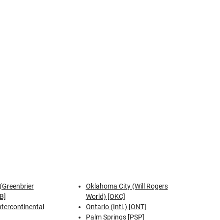
(Greenbrier
Oklahoma City (Will Rogers
B]
World) [OKC]
Intercontinental
Ontario (Intl.) [ONT]
Palm Springs [PSP]