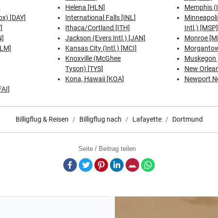
]
Helena [HLN]
Memphis (I
x) [DAY]
International Falls [INL]
Minneapolis
]
Ithaca/Cortland [ITH]
Intl.) [MSP]
N]
Jackson (Evers Intl.) [JAN]
Monroe [M
ELM]
Kansas City (Intl.) [MCI]
Morganto
Knoxville (McGhee
Muskegon 
Tyson) [TYS]
New Orleans
Kona, Hawaii [KOA]
Newport N
FAI]
Billigflug & Reisen
Billigflug nach
Lafayette
Dortmund
Seite / Beitrag teilen
Facebook
Twitter
Pinterest
LinkedIn
E-Mail
Whatsapp