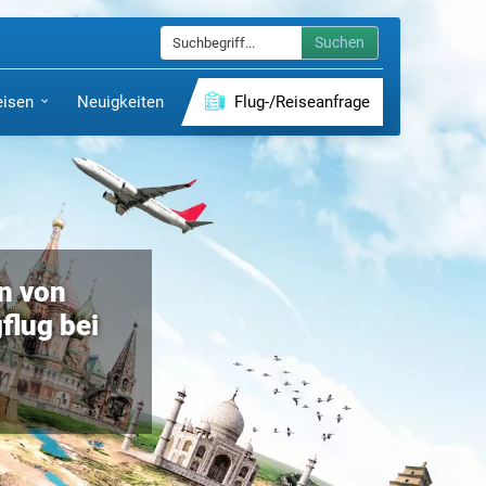
Suchen
eisen
Neuigkeiten
Flug-/Reiseanfrage
en von
flug bei