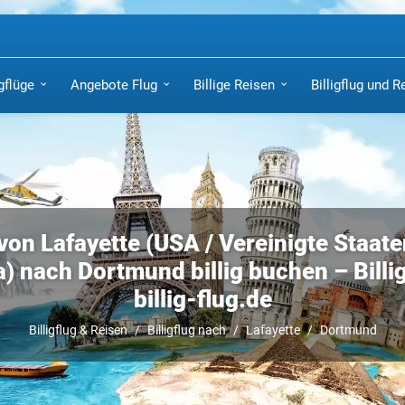
igflüge
Angebote Flug
Billige Reisen
Billigflug und R
von Lafayette (USA / Vereinigte Staat
) nach Dortmund billig buchen – Billig
billig-flug.de
Billigflug & Reisen
Billigflug nach
Lafayette
Dortmund