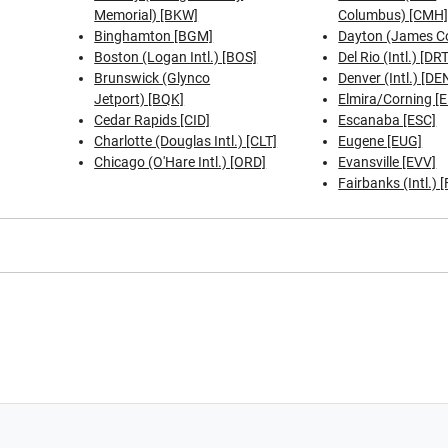
Memorial) [BKW]
Columbus) [CMH
Binghamton [BGM]
Dayton (James Co
Boston (Logan Intl.) [BOS]
Del Rio (Intl.) [DRT
Brunswick (Glynco
Denver (Intl.) [DE
Jetport) [BQK]
Elmira/Corning [
Cedar Rapids [CID]
Escanaba [ESC]
Charlotte (Douglas Intl.) [CLT]
Eugene [EUG]
Chicago (O'Hare Intl.) [ORD]
Evansville [EVV]
Fairbanks (Intl.) [