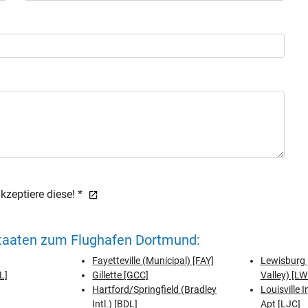
zeptiere diese! *
Staaten zum Flughafen Dortmund:
Fayetteville (Municipal) [FAY]
Lewisburg 
L]
Gillette [GCC]
Valley) [LW
Hartford/Springfield (Bradley
Louisville 
Intl.) [BDL]
Apt [LJC]