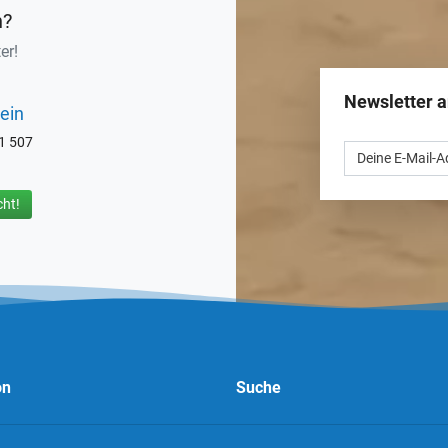
n?
er!
Newsletter 
ein
71 507
ht!
on
Suche