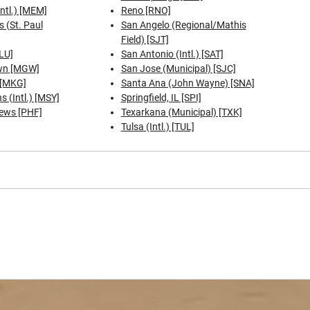
ntl.) [MEM]
Reno [RNO]
 (St. Paul
San Angelo (Regional/Mathis
Field) [SJT]
LU]
San Antonio (Intl.) [SAT]
wn [MGW]
San Jose (Municipal) [SJC]
[MKG]
Santa Ana (John Wayne) [SNA]
 (Intl.) [MSY]
Springfield, IL [SPI]
ews [PHF]
Texarkana (Municipal) [TXK]
Tulsa (Intl.) [TUL]