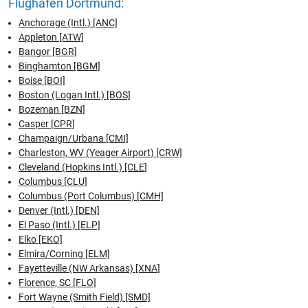
Flughafen Dortmund:
Anchorage (Intl.) [ANC]
Appleton [ATW]
Bangor [BGR]
Binghamton [BGM]
Boise [BOI]
Boston (Logan Intl.) [BOS]
Bozeman [BZN]
Casper [CPR]
Champaign/Urbana [CMI]
Charleston, WV (Yeager Airport) [CRW]
Cleveland (Hopkins Intl.) [CLE]
Columbus [CLU]
Columbus (Port Columbus) [CMH]
Denver (Intl.) [DEN]
El Paso (Intl.) [ELP]
Elko [EKO]
Elmira/Corning [ELM]
Fayetteville (NW Arkansas) [XNA]
Florence, SC [FLO]
Fort Wayne (Smith Field) [SMD]