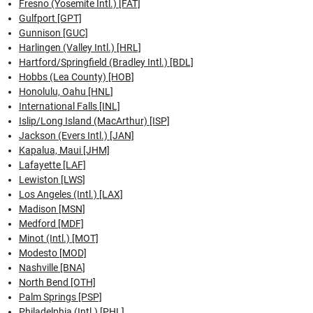
Fresno (Yosemite Intl.) [FAT]
Gulfport [GPT]
Gunnison [GUC]
Harlingen (Valley Intl.) [HRL]
Hartford/Springfield (Bradley Intl.) [BDL]
Hobbs (Lea County) [HOB]
Honolulu, Oahu [HNL]
International Falls [INL]
Islip/Long Island (MacArthur) [ISP]
Jackson (Evers Intl.) [JAN]
Kapalua, Maui [JHM]
Lafayette [LAF]
Lewiston [LWS]
Los Angeles (Intl.) [LAX]
Madison [MSN]
Medford [MDF]
Minot (Intl.) [MOT]
Modesto [MOD]
Nashville [BNA]
North Bend [OTH]
Palm Springs [PSP]
Philadelphia (Intl.) [PHL]