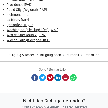
Providence [PVD]
Rapid City (Regional) [RAP]
Richmond [RIC]
Salisbury [SBY]
Springfield, IL [SPI]
Washington (alle Flughäfen) [WAS]
Westchester County [HPN]
Wichita Falls (Kickapoo) [KIP]
Billigflug & Reisen
Billigflug nach
Burbank
Dortmund
Seite / Beitrag teilen
Facebook
Twitter
Pinterest
LinkedIn
E-Mail
Whatsapp
Nicht das Richtige gefunden?
Kontaktieren Sie einen unserer Berater!