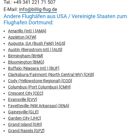
Tel.: +49 341 221 71 507
E-Mail:
info@billig-flug.de
Andere Flughäfen aus USA / Vereinigte Staaten zum
Flughafen Dortmund:
Amarillo (Intl.) [AMA]
Appleton [ATW]
Augusta, GA (Bush Field) [AGS]
Austin (Bergstrom Intl.) [AUS]
Birmingham [BHM]
Bloomington [BMG]
Buffalo (Niagara Intl.) [BUF]
Clarksburg/Fairmont (North Central WV) [CKB]
Cody (Yellowstone Regional) [COD]
Columbus (Port Columbus) [CMH]
Crescent City [CEC]
Evansville [EVV]
Fayetteville (NW Arkansas) [XNA]
Gainesville [GLE]
Garden City [JHC]
Grand Island [GRI]
Grand Rapids [GPZ]