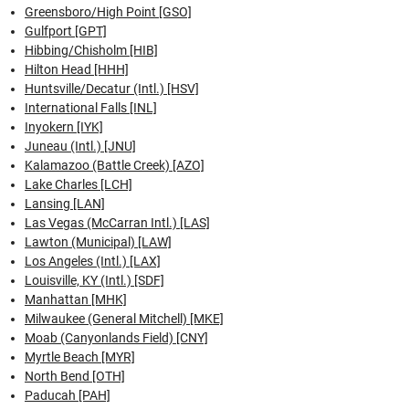
Greensboro/High Point [GSO]
Gulfport [GPT]
Hibbing/Chisholm [HIB]
Hilton Head [HHH]
Huntsville/Decatur (Intl.) [HSV]
International Falls [INL]
Inyokern [IYK]
Juneau (Intl.) [JNU]
Kalamazoo (Battle Creek) [AZO]
Lake Charles [LCH]
Lansing [LAN]
Las Vegas (McCarran Intl.) [LAS]
Lawton (Municipal) [LAW]
Los Angeles (Intl.) [LAX]
Louisville, KY (Intl.) [SDF]
Manhattan [MHK]
Milwaukee (General Mitchell) [MKE]
Moab (Canyonlands Field) [CNY]
Myrtle Beach [MYR]
North Bend [OTH]
Paducah [PAH]