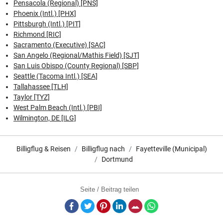
Pensacola (Regional) [PNS]
Phoenix (Intl.) [PHX]
Pittsburgh (Intl.) [PIT]
Richmond [RIC]
Sacramento (Executive) [SAC]
San Angelo (Regional/Mathis Field) [SJT]
San Luis Obispo (County Regional) [SBP]
Seattle (Tacoma Intl.) [SEA]
Tallahassee [TLH]
Taylor [TYZ]
West Palm Beach (Intl.) [PBI]
Wilmington, DE [ILG]
Billigflug & Reisen
Billigflug nach
Fayetteville (Municipal)
Dortmund
Seite / Beitrag teilen
Facebook
Twitter
Pinterest
LinkedIn
E-Mail
Whatsapp