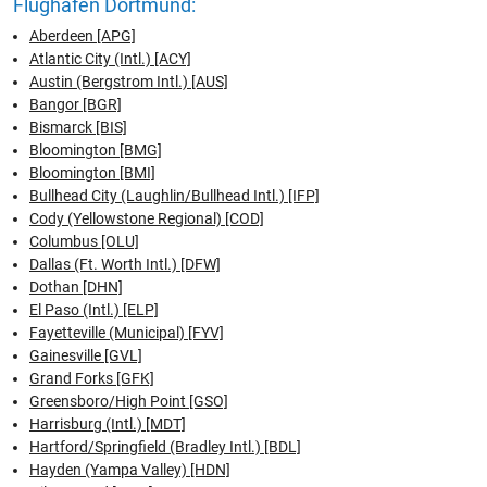
Flughafen Dortmund:
Aberdeen [APG]
Atlantic City (Intl.) [ACY]
Austin (Bergstrom Intl.) [AUS]
Bangor [BGR]
Bismarck [BIS]
Bloomington [BMG]
Bloomington [BMI]
Bullhead City (Laughlin/Bullhead Intl.) [IFP]
Cody (Yellowstone Regional) [COD]
Columbus [OLU]
Dallas (Ft. Worth Intl.) [DFW]
Dothan [DHN]
El Paso (Intl.) [ELP]
Fayetteville (Municipal) [FYV]
Gainesville [GVL]
Grand Forks [GFK]
Greensboro/High Point [GSO]
Harrisburg (Intl.) [MDT]
Hartford/Springfield (Bradley Intl.) [BDL]
Hayden (Yampa Valley) [HDN]