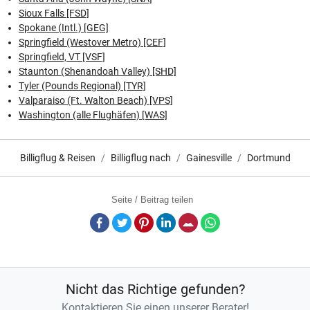
Sioux Falls [FSD]
Spokane (Intl.) [GEG]
Springfield (Westover Metro) [CEF]
Springfield, VT [VSF]
Staunton (Shenandoah Valley) [SHD]
Tyler (Pounds Regional) [TYR]
Valparaiso (Ft. Walton Beach) [VPS]
Washington (alle Flughäfen) [WAS]
Billigflug & Reisen
Billigflug nach
Gainesville
Dortmund
Seite / Beitrag teilen
Facebook
Twitter
Pinterest
LinkedIn
E-Mail
Whatsapp
Nicht das Richtige gefunden?
Kontaktieren Sie einen unserer Berater!