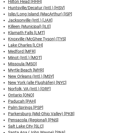
Hilton Head [HHH]
Huntsville/Decatur (Intl.) [HSV]
Islip/Long Island (MacArthur) [ISP]
Jacksonville (Intl.) [JAX]
Killeen (Municipal) [ILE]
Klamath Falls [LMT]
Knoxville (McGhee Tyson) [TYS]
Lake Charles [LCH]
Medford [MFR]
Minot (Intl.) [MOT]
Missoula [MSO]
Myrtle Beach [MYR]
New Orleans (Intl.) [MSY]
New York (alle Flughäfen) [NYC]
Norfolk, VA (Intl.) [ORF]
Ontario [ONO]
Paducah [PAH]
Palm Springs [PSP]
Parkersburg (Mid-Ohio Valley) [PKB]
Pensacola (Regional) [PNS]
Salt Lake City [SLC]
Santa Ana (John Wayne) [SNA]