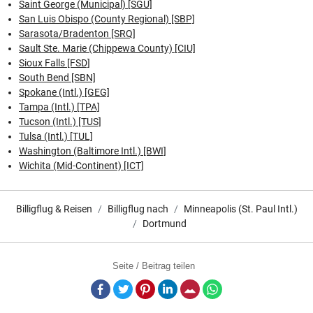
Saint George (Municipal) [SGU]
San Luis Obispo (County Regional) [SBP]
Sarasota/Bradenton [SRQ]
Sault Ste. Marie (Chippewa County) [CIU]
Sioux Falls [FSD]
South Bend [SBN]
Spokane (Intl.) [GEG]
Tampa (Intl.) [TPA]
Tucson (Intl.) [TUS]
Tulsa (Intl.) [TUL]
Washington (Baltimore Intl.) [BWI]
Wichita (Mid-Continent) [ICT]
Billigflug & Reisen
Billigflug nach
Minneapolis (St. Paul Intl.)
Dortmund
Seite / Beitrag teilen
Facebook
Twitter
Pinterest
LinkedIn
E-Mail
Whatsapp