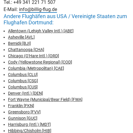
Tel.: +49 341 221 71 507
E-Mail:
info@billig-flug.de
Andere Flughäfen aus USA / Vereinigte Staaten zum
Flughafen Dortmund:
Allentown (Lehigh Valley Intl.) [ABE]
Asheville [AVL]
Bemidji [BJI]
Chattanooga [CHA]
Chicago (O'Hare Intl.) [ORD]
Cody (Yellowstone Regional) [COD]
Columbia (Metropolitan) [CAE]
Columbus [CLU]
Columbus [CSG]
Columbus [CUS]
Denver (Intl.) [DEN]
Fort Wayne (Municipal/Bear Field) [FWA]
Franklin [FKN]
Greensboro [FVV]
Gunnison [GUC]
Harrisburg (Intl.) [MDT]
Hibbing/Chisholm [HIB]