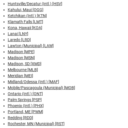
Huntsville/Decatur (Intl.) [HSV]
Kahului, Maui [OGG]
Ketchikan (Intl.) [KTN]
Klamath Falls [LMT]
Kona, Hawaii [KOA]
Lanai [LNY]
Laredo [LRD]
Lawton (Municipal) [LAW]
Madison [MPE]
Madison [MSN]
Madison, SD [XMD]
Melbourne [MLB]
Meridian [MEI]
Midland/Odessa (Intl.) [MAF]
Mobile/Pascagoula (Municipal) [MOB]
Ontario (Intl.) [ONT]
Palm Springs [PSP]
Phoenix (Intl.) [PHX]
Portland, ME [PWM]
Redding [RDD]
Rochester, MN (Municipal) [RST]