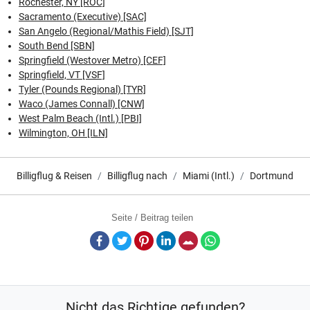
Rochester, NY [ROC]
Sacramento (Executive) [SAC]
San Angelo (Regional/Mathis Field) [SJT]
South Bend [SBN]
Springfield (Westover Metro) [CEF]
Springfield, VT [VSF]
Tyler (Pounds Regional) [TYR]
Waco (James Connall) [CNW]
West Palm Beach (Intl.) [PBI]
Wilmington, OH [ILN]
Billigflug & Reisen
Billigflug nach
Miami (Intl.)
Dortmund
Seite / Beitrag teilen
Facebook
Twitter
Pinterest
LinkedIn
E-Mail
Whatsapp
Nicht das Richtige gefunden?