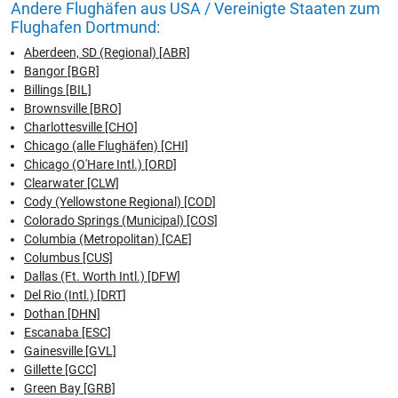
Andere Flughäfen aus USA / Vereinigte Staaten zum
Flughafen Dortmund:
Aberdeen, SD (Regional) [ABR]
Bangor [BGR]
Billings [BIL]
Brownsville [BRO]
Charlottesville [CHO]
Chicago (alle Flughäfen) [CHI]
Chicago (O'Hare Intl.) [ORD]
Clearwater [CLW]
Cody (Yellowstone Regional) [COD]
Colorado Springs (Municipal) [COS]
Columbia (Metropolitan) [CAE]
Columbus [CUS]
Dallas (Ft. Worth Intl.) [DFW]
Del Rio (Intl.) [DRT]
Dothan [DHN]
Escanaba [ESC]
Gainesville [GVL]
Gillette [GCC]
Green Bay [GRB]