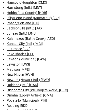
Hancock/Houghton [CMX]
Harrisburg (Intl.) [MDT]
Hobbs (Lea County) [HOB]
Islip/Long Island (MacArthur) [ISP]
Ithaca/Cortland [ITH]
Jacksonville (Intl.) [JAX]
Juneau (Intl.) [JNU]
Kalamazoo (Battle Creek) [AZO]
Kansas City (Intl.) [MCI]
La Crosse [LSE]
Lake Charles [LCH]
Lawton (Municipal) [LAW]
Lewiston [LWS]
Madison [MPE]
New Haven [HVN]
Newark (Newark Intl.) [EWR]
Oakland (Intl.) [OAK]
Oklahoma City (Will Rogers World) [OKC]
Omaha (Eppley Airfield) [OMA]
Pocatello (Municipal) [PIH]
Redding [RDD]