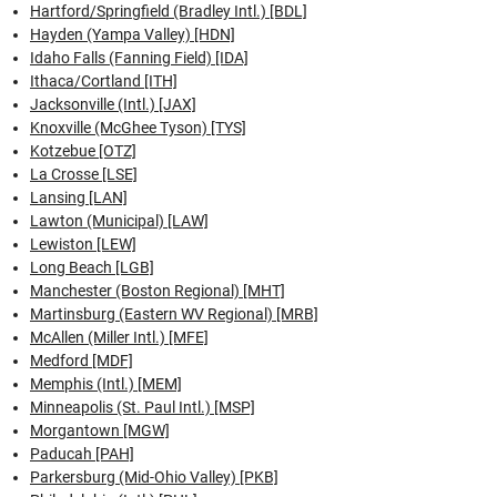
Hartford/Springfield (Bradley Intl.) [BDL]
Hayden (Yampa Valley) [HDN]
Idaho Falls (Fanning Field) [IDA]
Ithaca/Cortland [ITH]
Jacksonville (Intl.) [JAX]
Knoxville (McGhee Tyson) [TYS]
Kotzebue [OTZ]
La Crosse [LSE]
Lansing [LAN]
Lawton (Municipal) [LAW]
Lewiston [LEW]
Long Beach [LGB]
Manchester (Boston Regional) [MHT]
Martinsburg (Eastern WV Regional) [MRB]
McAllen (Miller Intl.) [MFE]
Medford [MDF]
Memphis (Intl.) [MEM]
Minneapolis (St. Paul Intl.) [MSP]
Morgantown [MGW]
Paducah [PAH]
Parkersburg (Mid-Ohio Valley) [PKB]