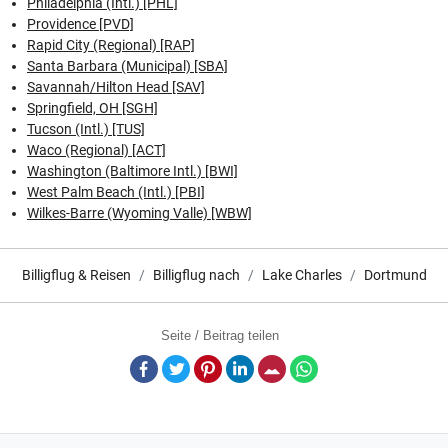
Philadelphia (Intl.) [PHL]
Providence [PVD]
Rapid City (Regional) [RAP]
Santa Barbara (Municipal) [SBA]
Savannah/Hilton Head [SAV]
Springfield, OH [SGH]
Tucson (Intl.) [TUS]
Waco (Regional) [ACT]
Washington (Baltimore Intl.) [BWI]
West Palm Beach (Intl.) [PBI]
Wilkes-Barre (Wyoming Valle) [WBW]
Billigflug & Reisen
Billigflug nach
Lake Charles
Dortmund
Seite / Beitrag teilen
Facebook
Twitter
Pinterest
LinkedIn
E-Mail
Whatsapp