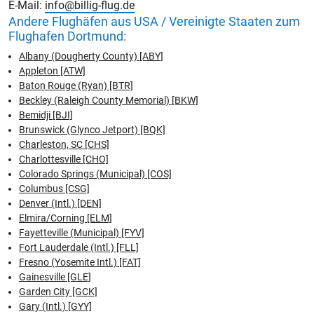
E-Mail:
info@billig-flug.de
Andere Flughäfen aus USA / Vereinigte Staaten zum
Flughafen Dortmund:
Albany (Dougherty County) [ABY]
Appleton [ATW]
Baton Rouge (Ryan) [BTR]
Beckley (Raleigh County Memorial) [BKW]
Bemidji [BJI]
Brunswick (Glynco Jetport) [BQK]
Charleston, SC [CHS]
Charlottesville [CHO]
Colorado Springs (Municipal) [COS]
Columbus [CSG]
Denver (Intl.) [DEN]
Elmira/Corning [ELM]
Fayetteville (Municipal) [FYV]
Fort Lauderdale (Intl.) [FLL]
Fresno (Yosemite Intl.) [FAT]
Gainesville [GLE]
Garden City [GCK]
Gary (Intl.) [GYY]