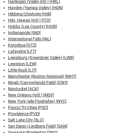
Harlingen (Valley Intl.) [HRL]
Hayden (Yampa Valley) [HDN]
Hibbing/Chisholm [HIB]
Hilo, Hawaii (Intl.) [ITO]
Hobbs (Lea County) [HOB]
Indianapolis [IND]
International Falls [INL]
Kotzebue [OTZ]
Lafayette [LFT]
Lewisburg (Greenbrier Valley) [LWB]
Lewiston [LEW]
Little Rock [LIT]
Manchester (Boston Regional) [MHT]
Moab (Canyonlands Field) [CNY]
Nantucket [ACK]
New Orleans (Intl.) [MSY]
New York (alle Flughäfen) [NYC]
Pasco/Tri-Cities [PSC]
Providence [PVD]
Salt Lake City [SLC]
San Diego (Lindberg Field) [SAN]
Sarasota/Bradenton [SRQ]