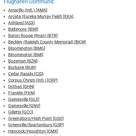
Flughafen Dortmund:
Amarillo (Intl.) [AMA]
Arcata (Eureka Murray Field) [EKA]
Ashland [ASX]
Baltimore [BWI]
Baton Rouge (Ryan) [BTR]
Beckley (Raleigh County Memorial) [BKW]
Bloomington [BMG]
Bloomington [BMI]
Bozeman [BZN]
Burbank [BUR]
Cedar Rapids [CID]
Corpus Christi (Intl.) [CRP]
Dothan [DHN]
Franklin [FKN]
Gainesville [GLE]
Gainesville [GNV]
Gillette [GCC]
Greensboro/High Point [GSO]
Greenville/Spartanburg [GSP]
Hancock/Houghton [CMX]