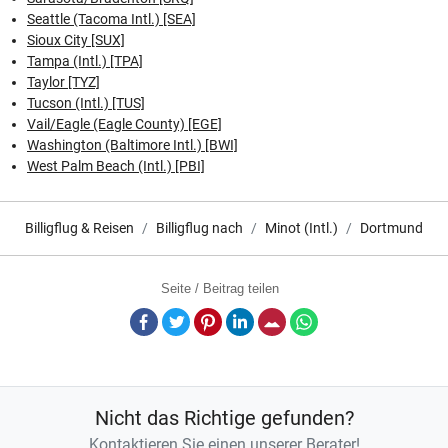
Seattle (Tacoma Intl.) [SEA]
Sioux City [SUX]
Tampa (Intl.) [TPA]
Taylor [TYZ]
Tucson (Intl.) [TUS]
Vail/Eagle (Eagle County) [EGE]
Washington (Baltimore Intl.) [BWI]
West Palm Beach (Intl.) [PBI]
Billigflug & Reisen
Billigflug nach
Minot (Intl.)
Dortmund
Seite / Beitrag teilen
Facebook
Twitter
Pinterest
LinkedIn
E-Mail
Whatsapp
Nicht das Richtige gefunden?
Kontaktieren Sie einen unserer Berater!