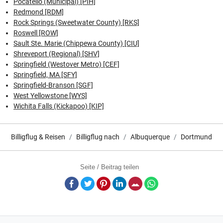
Pocatello (Municipal) [PIH]
Redmond [RDM]
Rock Springs (Sweetwater County) [RKS]
Roswell [ROW]
Sault Ste. Marie (Chippewa County) [CIU]
Shreveport (Regional) [SHV]
Springfield (Westover Metro) [CEF]
Springfield, MA [SFY]
Springfield-Branson [SGF]
West Yellowstone [WYS]
Wichita Falls (Kickapoo) [KIP]
Billigflug & Reisen
Billigflug nach
Albuquerque
Dortmund
Seite / Beitrag teilen
Facebook
Twitter
Pinterest
LinkedIn
E-Mail
Whatsapp