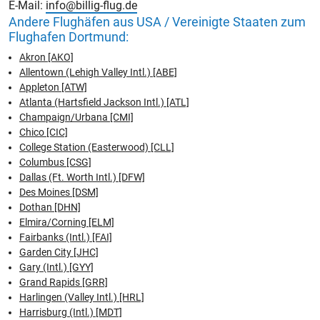
E-Mail:
info@billig-flug.de
Andere Flughäfen aus USA / Vereinigte Staaten zum
Flughafen Dortmund:
Akron [AKO]
Allentown (Lehigh Valley Intl.) [ABE]
Appleton [ATW]
Atlanta (Hartsfield Jackson Intl.) [ATL]
Champaign/Urbana [CMI]
Chico [CIC]
College Station (Easterwood) [CLL]
Columbus [CSG]
Dallas (Ft. Worth Intl.) [DFW]
Des Moines [DSM]
Dothan [DHN]
Elmira/Corning [ELM]
Fairbanks (Intl.) [FAI]
Garden City [JHC]
Gary (Intl.) [GYY]
Grand Rapids [GRR]
Harlingen (Valley Intl.) [HRL]
Harrisburg (Intl.) [MDT]