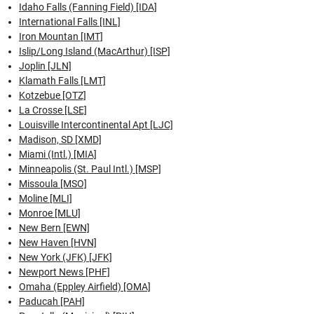
Idaho Falls (Fanning Field) [IDA]
International Falls [INL]
Iron Mountan [IMT]
Islip/Long Island (MacArthur) [ISP]
Joplin [JLN]
Klamath Falls [LMT]
Kotzebue [OTZ]
La Crosse [LSE]
Louisville Intercontinental Apt [LJC]
Madison, SD [XMD]
Miami (Intl.) [MIA]
Minneapolis (St. Paul Intl.) [MSP]
Missoula [MSO]
Moline [MLI]
Monroe [MLU]
New Bern [EWN]
New Haven [HVN]
New York (JFK) [JFK]
Newport News [PHF]
Omaha (Eppley Airfield) [OMA]
Paducah [PAH]