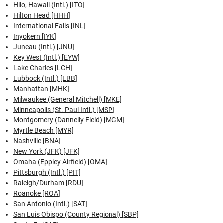
Hilo, Hawaii (Intl.) [ITO]
Hilton Head [HHH]
International Falls [INL]
Inyokern [IYK]
Juneau (Intl.) [JNU]
Key West (Intl.) [EYW]
Lake Charles [LCH]
Lubbock (Intl.) [LBB]
Manhattan [MHK]
Milwaukee (General Mitchell) [MKE]
Minneapolis (St. Paul Intl.) [MSP]
Montgomery (Dannelly Field) [MGM]
Myrtle Beach [MYR]
Nashville [BNA]
New York (JFK) [JFK]
Omaha (Eppley Airfield) [OMA]
Pittsburgh (Intl.) [PIT]
Raleigh/Durham [RDU]
Roanoke [ROA]
San Antonio (Intl.) [SAT]
San Luis Obispo (County Regional) [SBP]