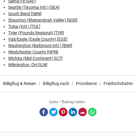
Santa Fe [SAF]
Seattle (Tacoma Intl.) [SEA]
South Bend [SBN]
Staunton (Shenandoah Valley) [SHD]
Tulsa (Intl.) [TUL]
Tyler (Pounds Regional) [TYR]
Vail/Eagle (Eagle County) [EGE]
Washington (Baltimore Intl.) [BWI]
Westchester County [HPN]
Wichita (Mid-Continent) [ICT]
Wilmington, OH [ILN]
Billigflug & Reisen
Billigflug nach
Providence
Friedrichshafen
Seite / Beitrag teilen
Facebook
Twitter
Pinterest
LinkedIn
E-Mail
Whatsapp