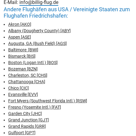
E-Mail:
info@billig-flug.de
Andere Flughäfen aus USA / Vereinigte Staaten zum
Flughafen Friedrichshafen:
Akron [AKO]
Albany (Dougherty County) [ABY]
Aspen [ASE]
Augusta, GA (Bush Field) [AGS]
Baltimore [BWI]
Bismarck [BIS]
Boston (Logan Intl.) [BOS]
Bozeman [BZN]
Charleston, SC [CHS]
Chattanooga [CHA]
Chico [CIC]
Evansville [EVV]
Fort Myers (Southwest Florida Intl.) [RSW]
Fresno (Yosemite Intl.) [FAT]
Garden City [JHC]
Grand Junction [GJT]
Grand Rapids [GRR]
Gulfport [GPT]