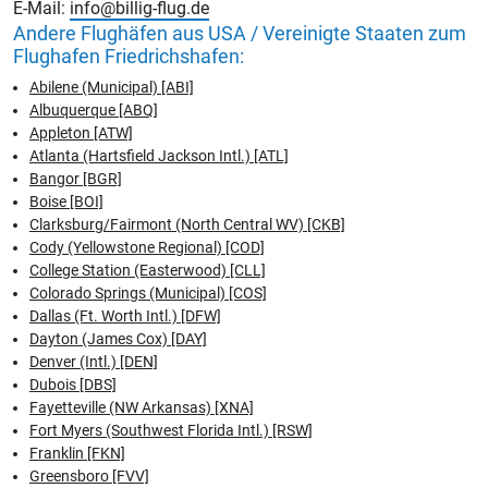
E-Mail:
info@billig-flug.de
Andere Flughäfen aus USA / Vereinigte Staaten zum
Flughafen Friedrichshafen:
Abilene (Municipal) [ABI]
Albuquerque [ABQ]
Appleton [ATW]
Atlanta (Hartsfield Jackson Intl.) [ATL]
Bangor [BGR]
Boise [BOI]
Clarksburg/Fairmont (North Central WV) [CKB]
Cody (Yellowstone Regional) [COD]
College Station (Easterwood) [CLL]
Colorado Springs (Municipal) [COS]
Dallas (Ft. Worth Intl.) [DFW]
Dayton (James Cox) [DAY]
Denver (Intl.) [DEN]
Dubois [DBS]
Fayetteville (NW Arkansas) [XNA]
Fort Myers (Southwest Florida Intl.) [RSW]
Franklin [FKN]
Greensboro [FVV]