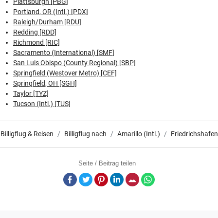
Plattsburgh [PBG]
Portland, OR (Intl.) [PDX]
Raleigh/Durham [RDU]
Redding [RDD]
Richmond [RIC]
Sacramento (International) [SMF]
San Luis Obispo (County Regional) [SBP]
Springfield (Westover Metro) [CEF]
Springfield, OH [SGH]
Taylor [TYZ]
Tucson (Intl.) [TUS]
Billigflug & Reisen
Billigflug nach
Amarillo (Intl.)
Friedrichshafen
Seite / Beitrag teilen
Facebook
Twitter
Pinterest
LinkedIn
E-Mail
Whatsapp