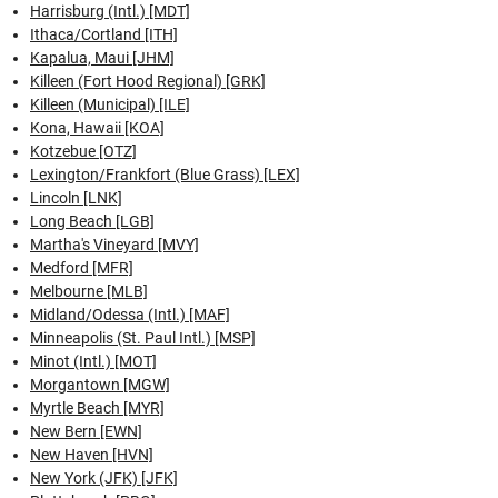
Harrisburg (Intl.) [MDT]
Ithaca/Cortland [ITH]
Kapalua, Maui [JHM]
Killeen (Fort Hood Regional) [GRK]
Killeen (Municipal) [ILE]
Kona, Hawaii [KOA]
Kotzebue [OTZ]
Lexington/Frankfort (Blue Grass) [LEX]
Lincoln [LNK]
Long Beach [LGB]
Martha's Vineyard [MVY]
Medford [MFR]
Melbourne [MLB]
Midland/Odessa (Intl.) [MAF]
Minneapolis (St. Paul Intl.) [MSP]
Minot (Intl.) [MOT]
Morgantown [MGW]
Myrtle Beach [MYR]
New Bern [EWN]
New Haven [HVN]
New York (JFK) [JFK]