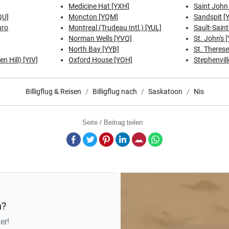
Medicine Hat [YXH]
Saint John
QU]
Moncton [YQM]
Sandspit [
nro
Montreal (Trudeau Intl.) [YUL]
Sault-Sain
Norman Wells [YVQ]
St. John's 
North Bay [YYB]
St. Therese
n Hill) [YIV]
Oxford House [YOH]
Stephenvill
Billigflug & Reisen
Billigflug nach
Saskatoon
Nis
Seite / Beitrag teilen
Facebook
Twitter
Pinterest
LinkedIn
E-Mail
Whatsapp
n?
er!