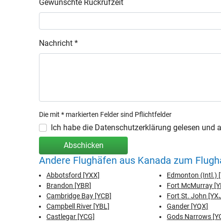
Gewünschte Rückrufzeit
Nachricht *
Die mit * markierten Felder sind Pflichtfelder
Ich habe die Datenschutzerklärung gelesen und ak
Abschicken
Andere Flughäfen aus Kanada zum Flugha
Abbotsford [YXX]
Edmonton (Intl.) 
Brandon [YBR]
Fort McMurray [
Cambridge Bay [YCB]
Fort St. John [YX
Campbell River [YBL]
Gander [YQX]
Castlegar [YCG]
Gods Narrows [Y