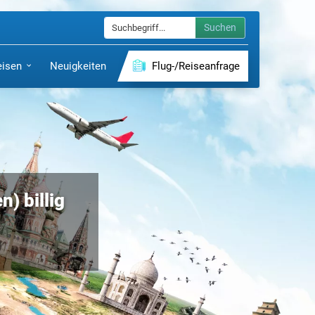
Suchen
eisen
Neuigkeiten
Flug-/Reiseanfrage
) billig