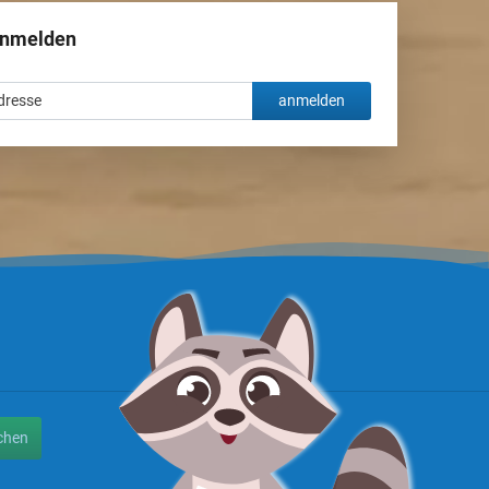
anmelden
anmelden
chen