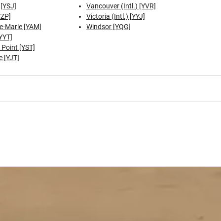
 [YSJ]
Vancouver (Intl.) [YVR]
YZP]
Victoria (Intl.) [YYJ]
te-Marie [YAM]
Windsor [YQG]
[YYT]
 Point [YST]
e [YJT]