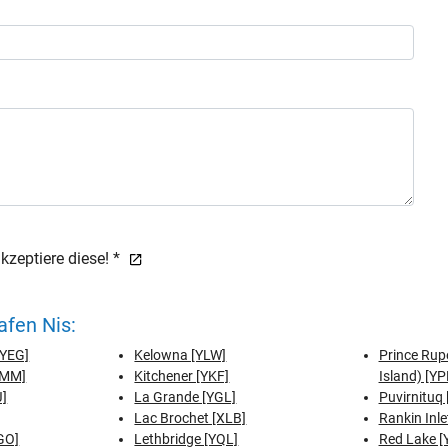
zeptiere diese! *
fen Nis:
[YEG]
Kelowna [YLW]
Prince Rup
YMM]
Kitchener [YKF]
Island) [YP
J]
La Grande [YGL]
Puvirnituq 
Lac Brochet [XLB]
Rankin Inle
GO]
Lethbridge [YQL]
Red Lake [