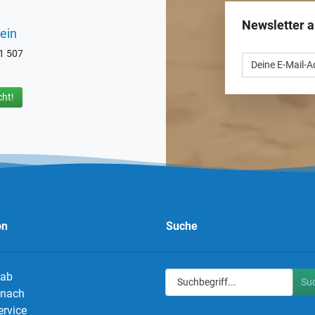
Newsletter 
ein
71 507
ht!
on
Suche
 ab
Su
g nach
ervice