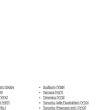
ert (Digby
Sudbury [YSB]
R]
Terrace [YXT]
[YPX]
Timmins [YTS]
t [YRT]
Toronto (alle Flughäfen) [YTO]
YRL]
Toronto (Pearson Intl.) [YYZ]