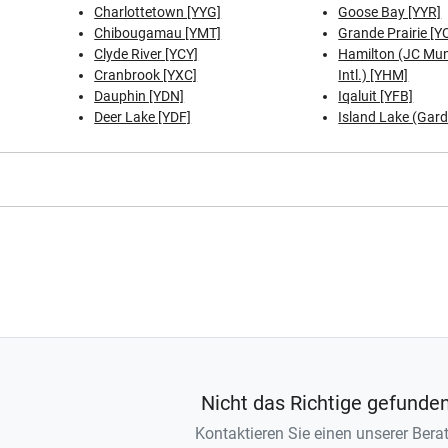
Charlottetown [YYG]
Goose Bay [YYR]
Chibougamau [YMT]
Grande Prairie [Y
Clyde River [YCY]
Hamilton (JC Mu
Cranbrook [YXC]
Intl.) [YHM]
Dauphin [YDN]
Iqaluit [YFB]
Deer Lake [YDF]
Island Lake (Garde
Nicht das Richtige gefunde
Kontaktieren Sie einen unserer Berat