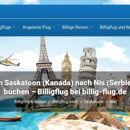
igflüge
Angebote Flug
Billige Reisen
Billigflug und R
n Saskatoon (Kanada) nach Nis (Serbien
buchen – Billigflug bei billig-flug.de
Billigflug & Reisen
Billigflug nach
Saskatoon
Nis