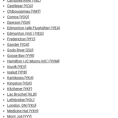
Campbell River [YBL]
Castlegar [YCG]
Chibougamau [YMT]
Comox [YQQ]
Dawson [YDA]
Edmonton (alle Flughäfen) [YEA]
Edmonton (Intl.) [YEG]
Fredericton [YFC]
Gander [YQX]
Gods River [ZGI]
Goose Bay [YYR]
Hamilton (JC Munro Intl.) [YHM]
Inuvik [YEV]
Iqaluit [YFB]
Kamloops [YKA]
Kingston [YGK]
Kitchener [YKF]
Lac Brochet [XLB]
Lethbridge [YQL]
London, ON [YXU]
Medicine Hat [YXH]
Mont Joli [YYY]