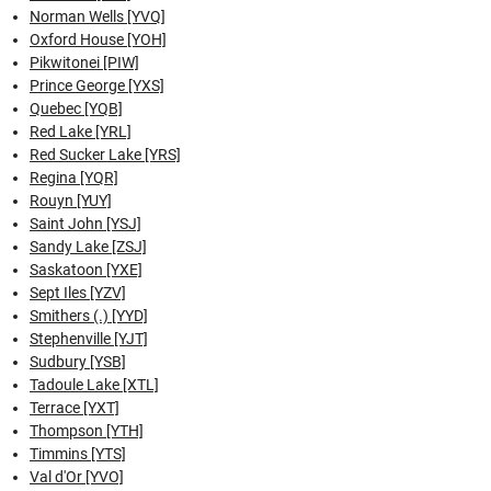
Norman Wells [YVQ]
Oxford House [YOH]
Pikwitonei [PIW]
Prince George [YXS]
Quebec [YQB]
Red Lake [YRL]
Red Sucker Lake [YRS]
Regina [YQR]
Rouyn [YUY]
Saint John [YSJ]
Sandy Lake [ZSJ]
Saskatoon [YXE]
Sept Iles [YZV]
Smithers (.) [YYD]
Stephenville [YJT]
Sudbury [YSB]
Tadoule Lake [XTL]
Terrace [YXT]
Thompson [YTH]
Timmins [YTS]
Val d'Or [YVO]