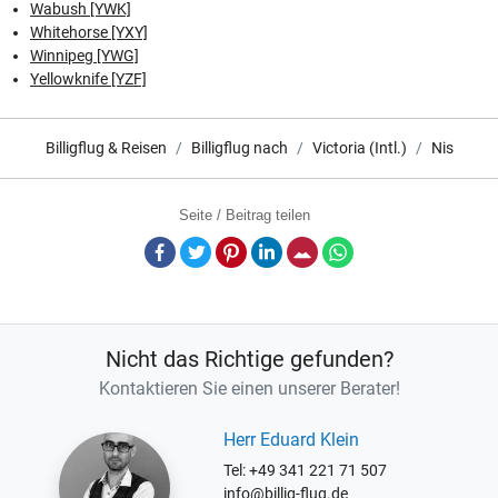
Wabush [YWK]
Whitehorse [YXY]
Winnipeg [YWG]
Yellowknife [YZF]
Billigflug & Reisen
Billigflug nach
Victoria (Intl.)
Nis
Seite / Beitrag teilen
Facebook
Twitter
Pinterest
LinkedIn
E-Mail
Whatsapp
Nicht das Richtige gefunden?
Kontaktieren Sie einen unserer Berater!
Herr Eduard Klein
Tel: +49 341 221 71 507
info@billig-flug.de