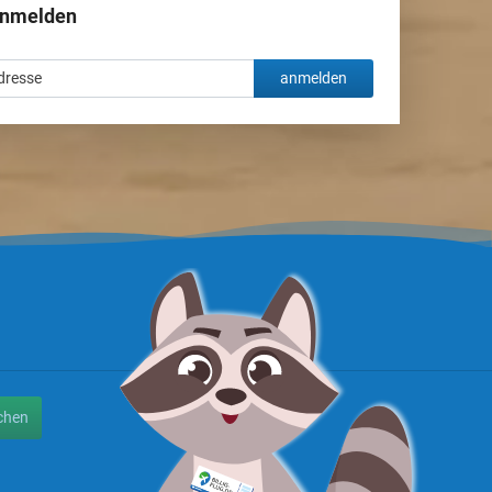
anmelden
anmelden
chen