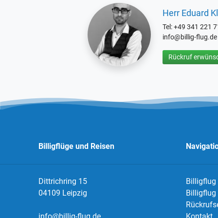
Herr Eduard Kl
Tel: +49 341 221 
info@billig-flug.de
Rückruf erwünsc
Billigflüge und Reisen
Navigati
Dittrichring 15
Billigflug
04109 Leipzig
Billigflu
Rückrufs
info@billig-flug.de
Kontakt