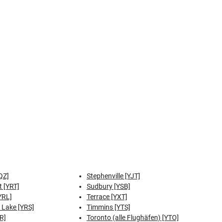
QZ]
Stephenville [YJT]
t [YRT]
Sudbury [YSB]
YRL]
Terrace [YXT]
 Lake [YRS]
Timmins [YTS]
R]
Toronto (alle Flughäfen) [YTO]