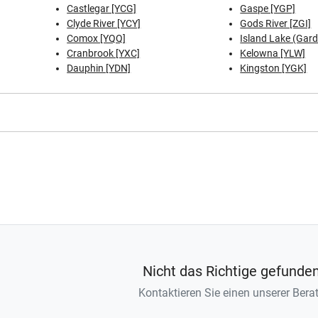
Castlegar [YCG]
Gaspe [YGP]
Clyde River [YCY]
Gods River [ZGI]
Comox [YQQ]
Island Lake (Garde
Cranbrook [YXC]
Kelowna [YLW]
Dauphin [YDN]
Kingston [YGK]
Nicht das Richtige gefunde
Kontaktieren Sie einen unserer Berat