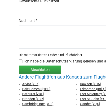
Gewünschte Rückrufzeit
Nachricht *
Die mit * markierten Felder sind Pflichtfelder
Ich habe die Datenschutzerklärung gelesen und ak
Abschicken
Andere Flughäfen aus Kanada zum Flugha
Arviat [YEK]
Dawson [YDA]
Baie Comeau [YBC]
Edmonton (Intl.) 
Bathurst [ZBF]
Fort McMurray [
Brandon [YBR]
Fort St. John [YX
Cambridge Bay [YCB]
Gander [YQX]