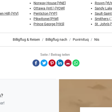
Norway House [YNE]
Rouyn [YUY
Ottawa (Intl.) [YOW]
Sandy Lake
n Hill) [YIV]
Penticton [YYF]
Sault-Sain
Pikwitonei [PIW]
Smithers (.
Prince George [YXS]
St. John's 
Billigflug & Reisen
Billigflug nach
Puvirnituq
Nis
Seite / Beitrag teilen
Facebook
Twitter
Pinterest
LinkedIn
E-Mail
Whatsapp
n?
er!