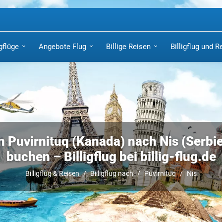
igflüge
Angebote Flug
Billige Reisen
Billigflug und R
n Puvirnituq (Kanada) nach Nis (Serbien
buchen – Billigflug bei billig-flug.de
Billigflug & Reisen
Billigflug nach
Puvirnituq
Nis