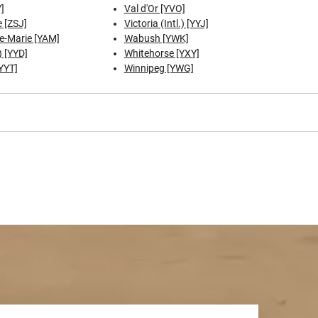
]
Val d'Or [YVO]
 [ZSJ]
Victoria (Intl.) [YYJ]
te-Marie [YAM]
Wabush [YWK]
) [YYD]
Whitehorse [YXY]
[YYT]
Winnipeg [YWG]