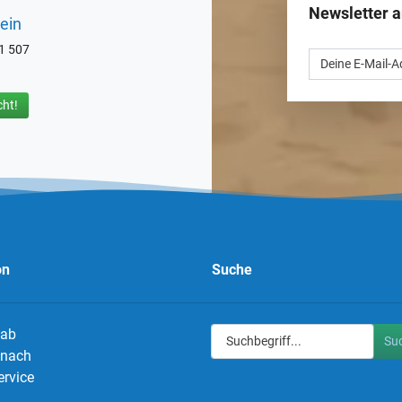
Newsletter 
ein
71 507
ht!
on
Suche
 ab
Su
g nach
ervice