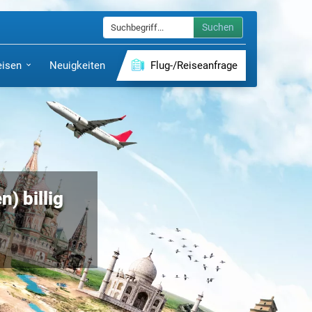
Suchen
eisen
Neuigkeiten
Flug-/Reiseanfrage
) billig