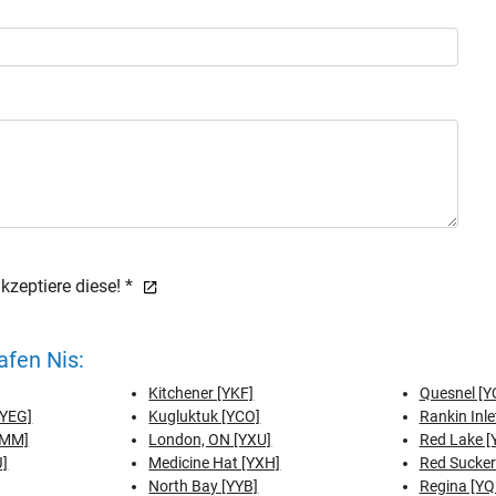
zeptiere diese! *
fen Nis:
Kitchener [YKF]
Quesnel [Y
[YEG]
Kugluktuk [YCO]
Rankin Inle
YMM]
London, ON [YXU]
Red Lake [
J]
Medicine Hat [YXH]
Red Sucker
North Bay [YYB]
Regina [YQ