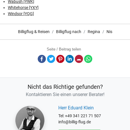
Wabush [YWK]
Whitehorse [YXY]
Windsor [YQG]
Billigflug & Reisen
Billigflug nach
Regina
Nis
Seite / Beitrag teilen
Facebook
Twitter
Pinterest
LinkedIn
E-Mail
Whatsapp
Nicht das Richtige gefunden?
Kontaktieren Sie einen unserer Berater!
Herr Eduard Klein
Tel: +49 341 221 71 507
info@billig-flug.de