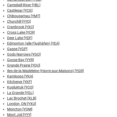
Campbell River [YBL]
Castlegar [YCG]
Chibougamau [YMT]
Churchill [YYQ]
Cranbrook [YXC]
Cross Lake [YCR]
Deer Lake [YDF]
Edmonton (alle Flughäfen) [YEA]
Gaspe [YGP]
Gods Narrows [YGO]
Goose Bay [YYR]
Grande Prairie [YQU]
Iles-de-la-Madeleine (Havre-aux-Maisons) [YGR]
Kamloops [YKA]
Kitchener [YKF]
Kugluktuk [YCO]
La Grande [YGL]
Lac Brochet [XLB]
London, ON [YXU]
Moncton [YQM]
Mont Joli [YYY]