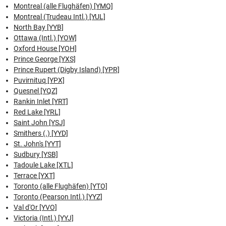
Montreal (alle Flughäfen) [YMQ]
Montreal (Trudeau Intl.) [YUL]
North Bay [YYB]
Ottawa (Intl.) [YOW]
Oxford House [YOH]
Prince George [YXS]
Prince Rupert (Digby Island) [YPR]
Puvirnituq [YPX]
Quesnel [YQZ]
Rankin Inlet [YRT]
Red Lake [YRL]
Saint John [YSJ]
Smithers (.) [YYD]
St. John's [YYT]
Sudbury [YSB]
Tadoule Lake [XTL]
Terrace [YXT]
Toronto (alle Flughäfen) [YTO]
Toronto (Pearson Intl.) [YYZ]
Val d'Or [YVO]
Victoria (Intl.) [YYJ]