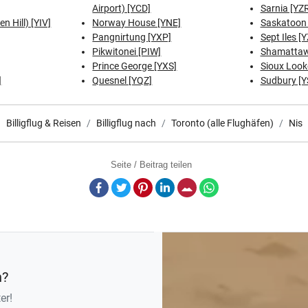
Airport) [YCD]
Sarnia [YZ
n Hill) [YIV]
Norway House [YNE]
Saskatoon 
Pangnirtung [YXP]
Sept Iles [
Pikwitonei [PIW]
Shamattaw
Prince George [YXS]
Sioux Look
]
Quesnel [YQZ]
Sudbury [Y
Billigflug & Reisen
Billigflug nach
Toronto (alle Flughäfen)
Nis
Seite / Beitrag teilen
Facebook
Twitter
Pinterest
LinkedIn
E-Mail
Whatsapp
n?
er!