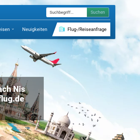
Suchen
eisen
Neuigkeiten
Flug-/Reiseanfrage
ach Nis
-flug.de