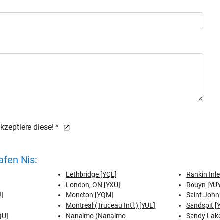
zeptiere diese! *
fen Nis:
Lethbridge [YQL]
Rankin Inle
London, ON [YXU]
Rouyn [YUY
J]
Moncton [YQM]
Saint John
Montreal (Trudeau Intl.) [YUL]
Sandspit [
QU]
Nanaimo (Nanaimo
Sandy Lake