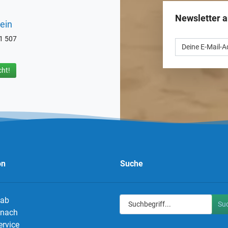
Newsletter 
ein
71 507
ht!
on
Suche
 ab
Su
g nach
ervice