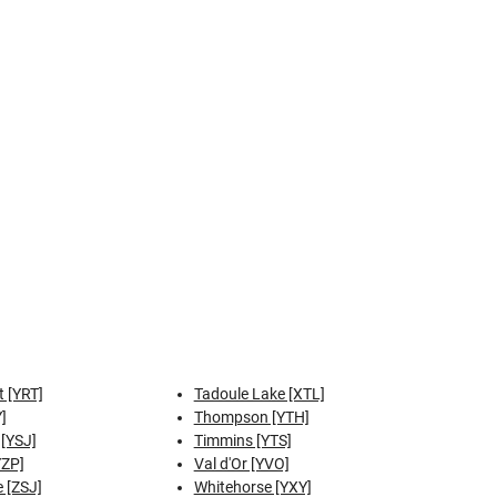
t [YRT]
Tadoule Lake [XTL]
]
Thompson [YTH]
 [YSJ]
Timmins [YTS]
YZP]
Val d'Or [YVO]
 [ZSJ]
Whitehorse [YXY]