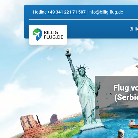
Hotline
+49 341 221 71 507
| info@billig-flug.de
Bill
Flug v
(Serbie