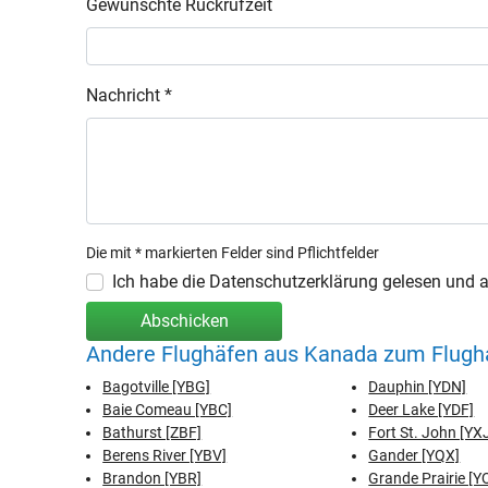
Gewünschte Rückrufzeit
Nachricht *
Die mit * markierten Felder sind Pflichtfelder
Ich habe die Datenschutzerklärung gelesen und ak
Abschicken
Andere Flughäfen aus Kanada zum Flugha
Bagotville [YBG]
Dauphin [YDN]
Baie Comeau [YBC]
Deer Lake [YDF]
Bathurst [ZBF]
Fort St. John [YX
Berens River [YBV]
Gander [YQX]
Brandon [YBR]
Grande Prairie [Y