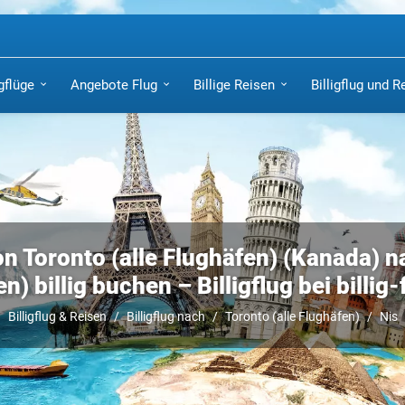
igflüge
Angebote Flug
Billige Reisen
Billigflug und R
on Toronto (alle Flughäfen) (Kanada) n
n) billig buchen – Billigflug bei billig
Billigflug & Reisen
Billigflug nach
Toronto (alle Flughäfen)
Nis