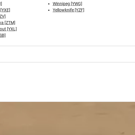
R]
Winnipeg [YWG]
[YXE]
Yellowknife [YZF]
YZV]
a [ZTM]
out [YXL]
SB]