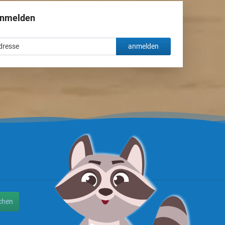
anmelden
anmelden
chen