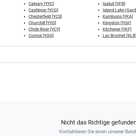
Calgary [YYC]
Iqaluit [YFB]
Castlegar [YCG]
Island Lake (Garde
Chesterfield [YCS]
Kamloops [YKA]
Churchill [YYQ]
Kingston [YGK]
Clyde River [YCY]
Kitchener [YKF]
Comox [YQQ]
Lac Brochet [XLB
Nicht das Richtige gefunde
Kontaktieren Sie einen unserer Berat