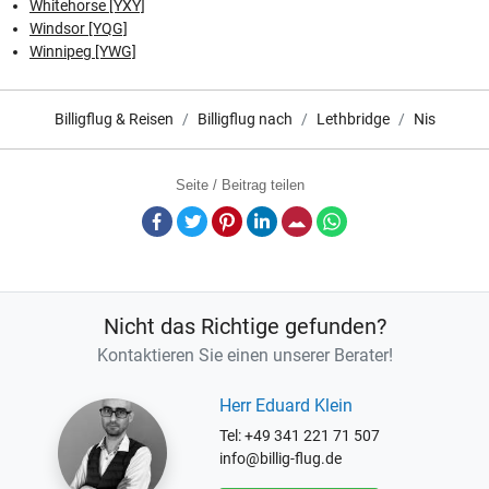
Whitehorse [YXY]
Windsor [YQG]
Winnipeg [YWG]
Billigflug & Reisen
Billigflug nach
Lethbridge
Nis
Seite / Beitrag teilen
Facebook
Twitter
Pinterest
LinkedIn
E-Mail
Whatsapp
Nicht das Richtige gefunden?
Kontaktieren Sie einen unserer Berater!
Herr Eduard Klein
Tel: +49 341 221 71 507
info@billig-flug.de