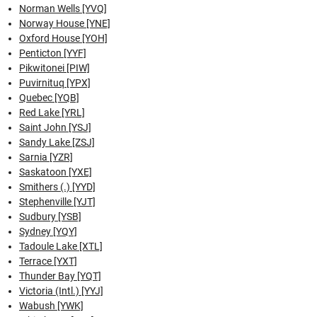
Norman Wells [YVQ]
Norway House [YNE]
Oxford House [YOH]
Penticton [YYF]
Pikwitonei [PIW]
Puvirnituq [YPX]
Quebec [YQB]
Red Lake [YRL]
Saint John [YSJ]
Sandy Lake [ZSJ]
Sarnia [YZR]
Saskatoon [YXE]
Smithers (.) [YYD]
Stephenville [YJT]
Sudbury [YSB]
Sydney [YQY]
Tadoule Lake [XTL]
Terrace [YXT]
Thunder Bay [YQT]
Victoria (Intl.) [YYJ]
Wabush [YWK]