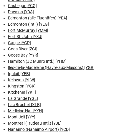
Castlegar [YCG]
Dawson [YDA]
Edmonton (alle Flughäfen) [YEA]
Edmonton (Intl.) [YEG]
Fort McMurray [YMM]
Fort St. John [YXJ]
Gaspe [YGP]
Gods River [ZGI]
Goose Bay [YYR]
Hamilton (JC Munro Intl.) [YHM]
Iles-de-la-Madeleine (Havre-aux-Maisons) [YGR]
Iqaluit [YFB]
Kelowna [YLW]
Kingston [YGK]
Kitchener [YKF]
La Grande [YGL]
Lac Brochet [XLB]
Medicine Hat [YXH]
Mont Joli [YYY]
Montreal (Trudeau Intl.) [YUL]
Nanaimo (Nanaimo Airport) [YCD]