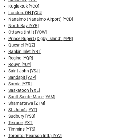
Kugluktuk [YCO]
London, ON [YXU]
Nanaimo (Nanaimo Airport) [YCD]
North Bay [YYB]
Ottawa (Intl.) [YOW]
Prince Rupert (Digby Island) [YPR]
Quesnel [YQZ]
Rankin Inlet [YRT]
Regina [YQR]
Rouyn [YUY]
Saint John [YSJ]
Sandspit [YZP]
Sarnia [YZR]
Saskatoon [YXE]
Sault-Sainte-Marie [YAM]
Shamattawa [ZTM]
St. John's [YYT]
Sudbury [YSB]
Terrace [YXT]
Timmins [YTS]
Toronto (Pearson Intl.) [YYZ]