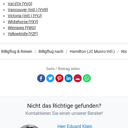
Val d'Or [YVO]
Vancouver (Intl.) [YVR]
Victoria (Intl.) [YYJ]
Whitehorse [YXY]
Winnipeg [YWG]
Yellowknife [YZF]
Billigflug & Reisen
Billigflug nach
Hamilton (JC Munro Intl.)
Nis
Seite / Beitrag teilen
Facebook
Twitter
Pinterest
LinkedIn
E-Mail
Whatsapp
Nicht das Richtige gefunden?
Kontaktieren Sie einen unserer Berater!
Herr Eduard Klein