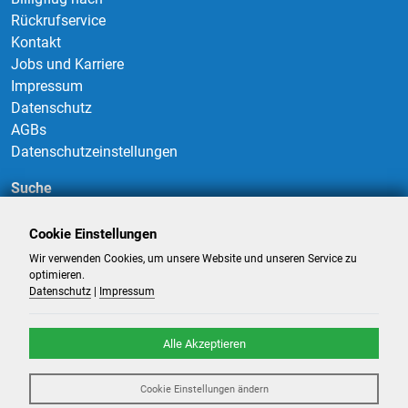
Rückrufservice
Kontakt
Jobs und Karriere
Impressum
Datenschutz
AGBs
Datenschutzeinstellungen
Suche
Cookie Einstellungen
Wir verwenden Cookies, um unsere Website und unseren Service zu
Suchen
optimieren.
Datenschutz
|
Impressum
Alle Akzeptieren
©
2026
-
Billigflüge und Reisen
- Alle Rechte reserviert. -
Reiseportal
Cookie Einstellungen ändern