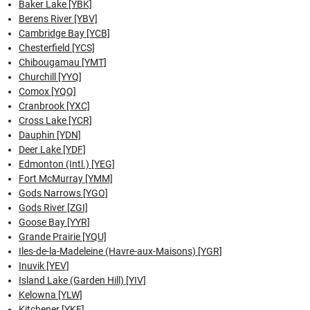
Baker Lake [YBK]
Berens River [YBV]
Cambridge Bay [YCB]
Chesterfield [YCS]
Chibougamau [YMT]
Churchill [YYQ]
Comox [YQQ]
Cranbrook [YXC]
Cross Lake [YCR]
Dauphin [YDN]
Deer Lake [YDF]
Edmonton (Intl.) [YEG]
Fort McMurray [YMM]
Gods Narrows [YGO]
Gods River [ZGI]
Goose Bay [YYR]
Grande Prairie [YQU]
Iles-de-la-Madeleine (Havre-aux-Maisons) [YGR]
Inuvik [YEV]
Island Lake (Garden Hill) [YIV]
Kelowna [YLW]
Kitchener [YKF]