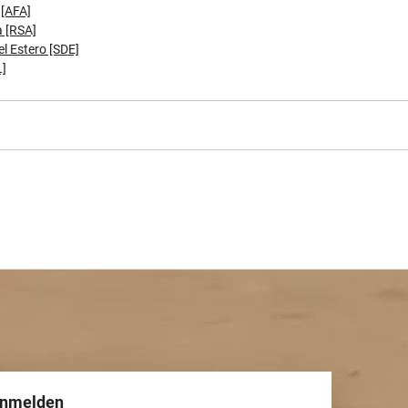
 [AFA]
 [RSA]
l Estero [SDE]
L]
anmelden