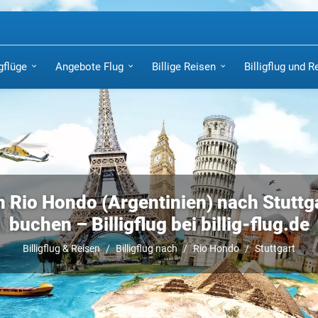
igflüge
Angebote Flug
Billige Reisen
Billigflug und R
n Rio Hondo (Argentinien) nach Stuttgar
buchen – Billigflug bei billig-flug.de
Billigflug & Reisen
Billigflug nach
Rio Hondo
Stuttgart