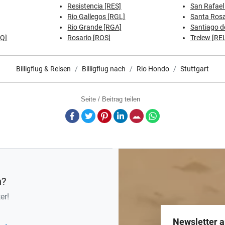
Resistencia [RES]
San Rafael
Rio Gallegos [RGL]
Santa Rosa
Rio Grande [RGA]
Santiago de
DQ]
Rosario [ROS]
Trelew [RE
Billigflug & Reisen
Billigflug nach
Rio Hondo
Stuttgart
Seite / Beitrag teilen
Facebook
Twitter
Pinterest
LinkedIn
E-Mail
Whatsapp
n?
er!
Newsletter 