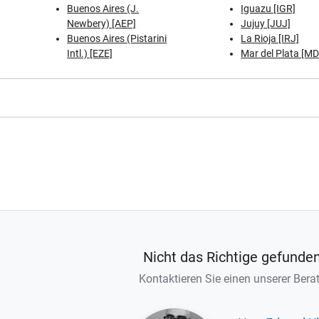
Buenos Aires (J.
Iguazu [IGR]
Newbery) [AEP]
Jujuy [JUJ]
Buenos Aires (Pistarini
La Rioja [IRJ]
Intl.) [EZE]
Mar del Plata [M
Nicht das Richtige gefunde
Kontaktieren Sie einen unserer Berat