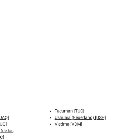
Tucuman [TUC]
[UAQ]
Ushuaia (Feuerland) [USH]
LUQ]
Viedma [VDM]
(de los
C]