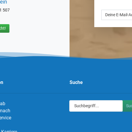
ein
71 507
ht!
on
Suche
 ab
Su
g nach
ervice
Karriere