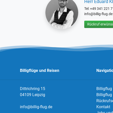
Herr Eduard Kl
Tel: +49 341 221 
info@billig-flug.de
Rückruf erwünsc
Billigflüge und Reisen
Navigati
Dittrichring 15
Billigflug
04109 Leipzig
Billigflu
Rückrufs
info@billig-flug.de
Kontakt
Jobs und 