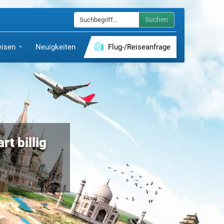
Suchen
eisen
Neuigkeiten
Flug-/Reiseanfrage
t billig