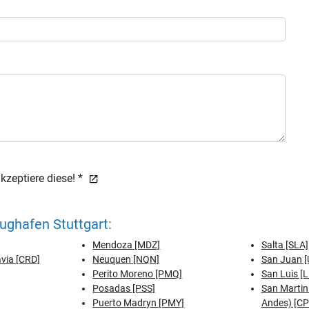
zeptiere diese! *
ughafen Stuttgart:
Mendoza [MDZ]
Salta [SLA]
via [CRD]
Neuquen [NQN]
San Juan 
Perito Moreno [PMQ]
San Luis [
Posadas [PSS]
San Martin 
Puerto Madryn [PMY]
Andes) [CP