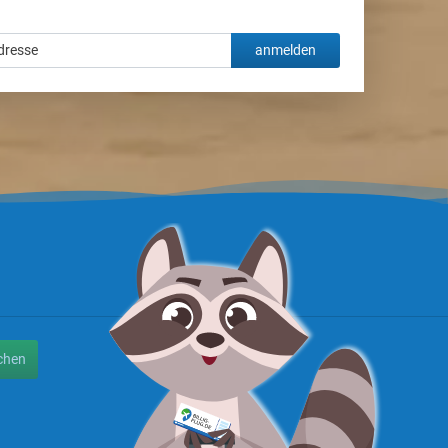
anmelden
chen