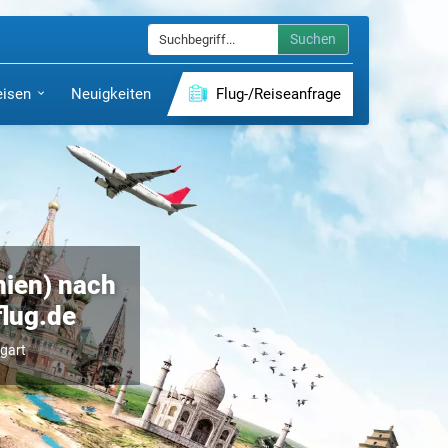
Suchen
eisen
Neuigkeiten
Flug-/Reiseanfrage
nien) nach
flug.de
tgart