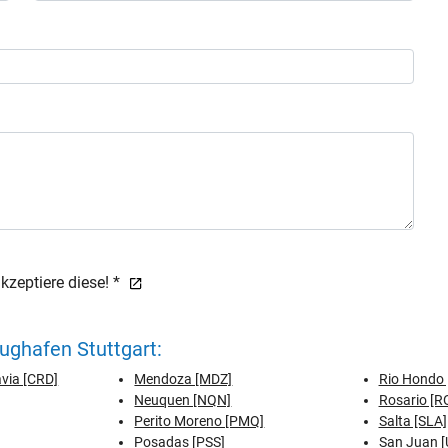
zeptiere diese! *
ughafen Stuttgart:
via [CRD]
Mendoza [MDZ]
Rio Hondo 
Neuquen [NQN]
Rosario [R
Perito Moreno [PMQ]
Salta [SLA]
Posadas [PSS]
San Juan 