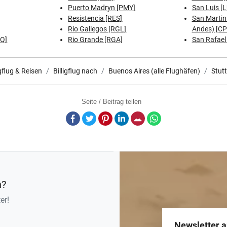
Puerto Madryn [PMY]
San Luis [
Resistencia [RES]
San Martin 
Rio Gallegos [RGL]
Andes) [CP
DQ]
Rio Grande [RGA]
San Rafael
igflug & Reisen
Billigflug nach
Buenos Aires (alle Flughäfen)
Stut
Seite / Beitrag teilen
Facebook
Twitter
Pinterest
LinkedIn
E-Mail
Whatsapp
n?
er!
Newsletter 