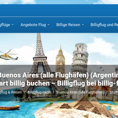
igflüge
Angebote Flug
Billige Reisen
Billigflug und R
Buenos Aires (alle Flughäfen) (Argenti
art billig buchen – Billigflug bei billig-
igflug & Reisen
Billigflug nach
Buenos Aires (alle Flughäfen)
Stut