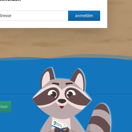
anmelden
chen