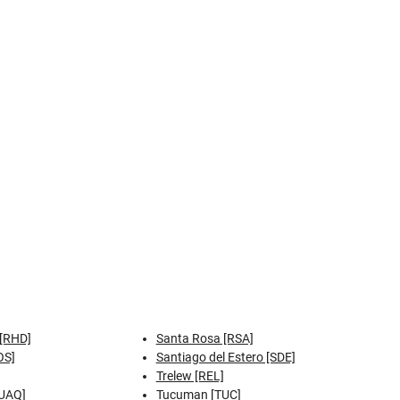
[RHD]
Santa Rosa [RSA]
OS]
Santiago del Estero [SDE]
Trelew [REL]
[UAQ]
Tucuman [TUC]