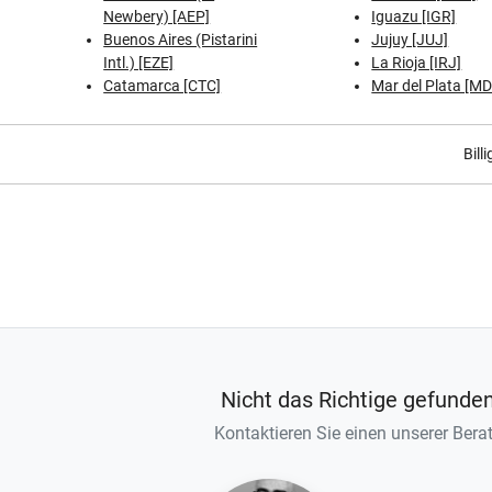
Newbery) [AEP]
Iguazu [IGR]
Buenos Aires (Pistarini
Jujuy [JUJ]
Intl.) [EZE]
La Rioja [IRJ]
Catamarca [CTC]
Mar del Plata [M
Bill
Nicht das Richtige gefunde
Kontaktieren Sie einen unserer Berat