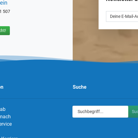
ein
71 507
ht!
on
Suche
 ab
Su
g nach
ervice