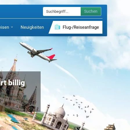
Suchen
eisen
Neuigkeiten
Flug-/Reiseanfrage
t billig