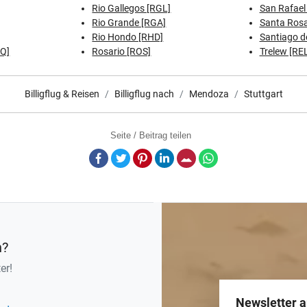
Rio Gallegos [RGL]
San Rafael
Rio Grande [RGA]
Santa Rosa
Rio Hondo [RHD]
Santiago de
DQ]
Rosario [ROS]
Trelew [RE
Billigflug & Reisen
Billigflug nach
Mendoza
Stuttgart
Seite / Beitrag teilen
Facebook
Twitter
Pinterest
LinkedIn
E-Mail
Whatsapp
n?
er!
Newsletter 