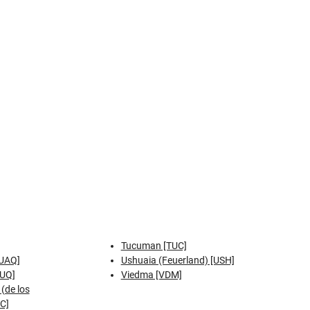
Tucuman [TUC]
[UAQ]
Ushuaia (Feuerland) [USH]
LUQ]
Viedma [VDM]
(de los
C]