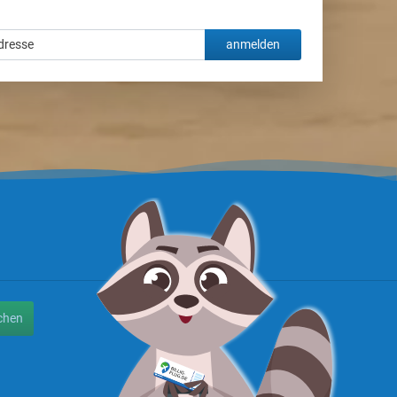
anmelden
chen