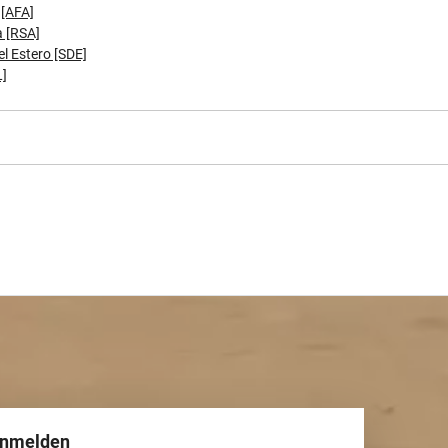
 [AFA]
 [RSA]
l Estero [SDE]
L]
anmelden