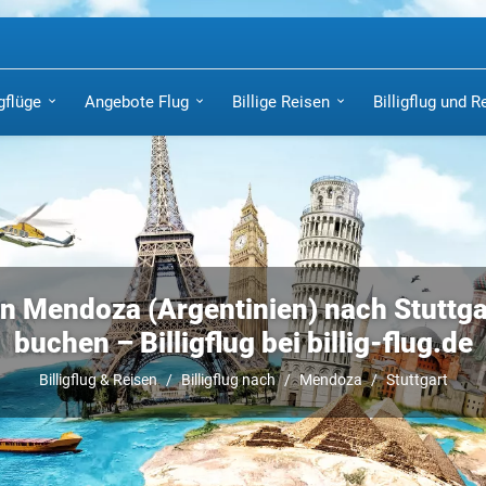
igflüge
Angebote Flug
Billige Reisen
Billigflug und R
n Mendoza (Argentinien) nach Stuttgar
buchen – Billigflug bei billig-flug.de
Billigflug & Reisen
Billigflug nach
Mendoza
Stuttgart