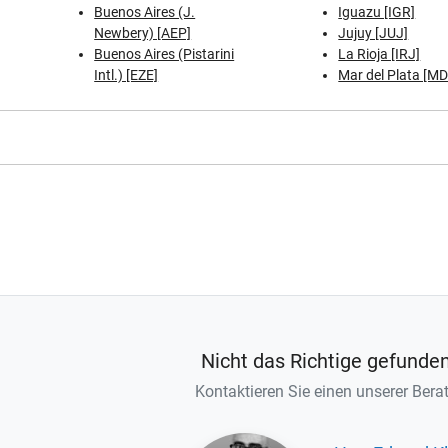
Buenos Aires (J.
Iguazu [IGR]
Newbery) [AEP]
Jujuy [JUJ]
Buenos Aires (Pistarini
La Rioja [IRJ]
Intl.) [EZE]
Mar del Plata [M
Nicht das Richtige gefunde
Kontaktieren Sie einen unserer Berat