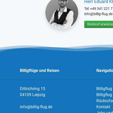
Herr Eduard Kl
Tel: +49 341 221 
info@billig-flug.de
Rückruf erwünsc
Billigflüge und Reisen
Navigati
Dittrichring 15
Billigflug
04109 Leipzig
Billigflu
Rückrufs
info@billig-flug.de
Kontakt
Jobs und 