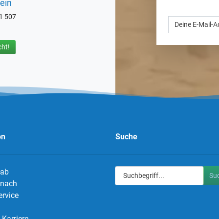
ein
71 507
ht!
on
Suche
 ab
Su
g nach
ervice
Karriere