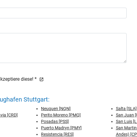
zeptiere diese! *
ughafen Stuttgart:
Neuquen [NQN]
Salta [SLA]
via [CRD]
Perito Moreno [PMQ]
San Juan 
Posadas [PSS]
San Luis [
Puerto Madryn [PMY]
San Martin 
Resistencia [RES]
Andes) [CP