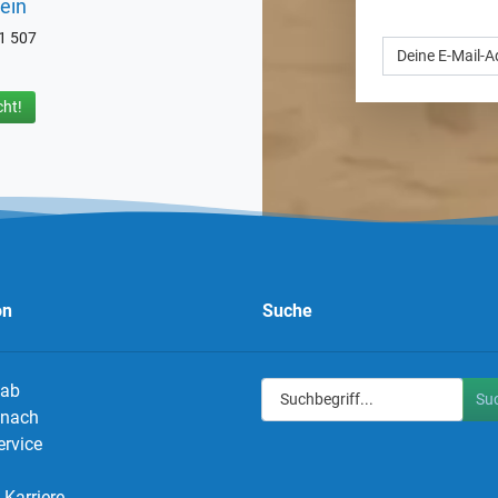
ein
71 507
ht!
on
Suche
 ab
Su
g nach
ervice
Karriere