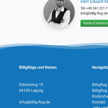
Herr Eduard Kl
Tel: +49 341 221 
info@billig-flug.de
Rückruf erwünsc
Billigflüge und Reisen
Navigati
Dittrichring 15
Billigflug
04109 Leipzig
Billigflu
Rückrufs
info@billig-flug.de
Kontakt
Jobs und 