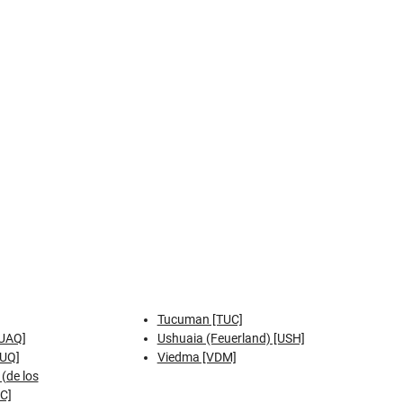
Tucuman [TUC]
[UAQ]
Ushuaia (Feuerland) [USH]
LUQ]
Viedma [VDM]
(de los
C]