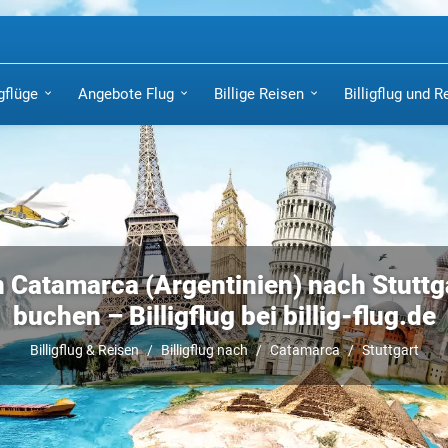
igflüge
Angebote Flug
Billige Reisen
Billigflug und R
 Catamarca (Argentinien) nach Stuttga
buchen – Billigflug bei billig-flug.de
Billigflug & Reisen
Billigflug nach
Catamarca
Stuttgart