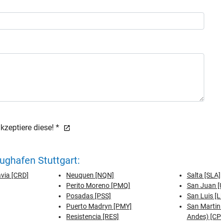
zeptiere diese! *
ughafen Stuttgart:
via [CRD]
Neuquen [NQN]
Salta [SLA]
Perito Moreno [PMQ]
San Juan 
Posadas [PSS]
San Luis [
Puerto Madryn [PMY]
San Martin 
Resistencia [RES]
Andes) [CP