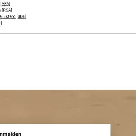
 [AFA]
 [RSA]
l Estero [SDE]
L]
anmelden