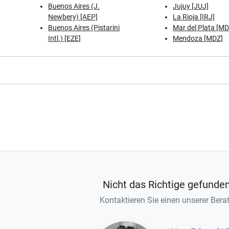
Buenos Aires (J.
Jujuy [JUJ]
Newbery) [AEP]
La Rioja [IRJ]
Buenos Aires (Pistarini
Mar del Plata [M
Intl.) [EZE]
Mendoza [MDZ]
Nicht das Richtige gefunde
Kontaktieren Sie einen unserer Berat