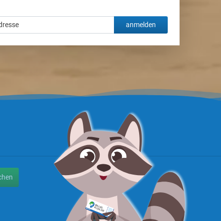
anmelden
chen