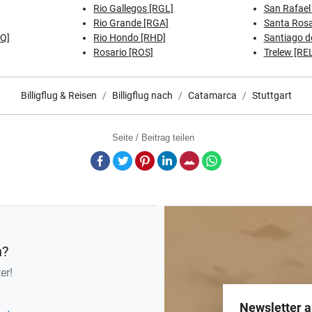
Rio Gallegos [RGL]
San Rafael
Rio Grande [RGA]
Santa Rosa
DQ]
Rio Hondo [RHD]
Santiago de
Rosario [ROS]
Trelew [RE
Billigflug & Reisen
Billigflug nach
Catamarca
Stuttgart
Seite / Beitrag teilen
Facebook
Twitter
Pinterest
LinkedIn
E-Mail
Whatsapp
n?
er!
Newsletter 