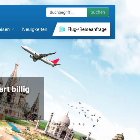
Suchen
eisen
Neuigkeiten
Flug-/Reiseanfrage
rt billig