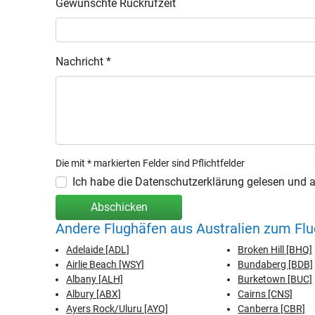
Gewünschte Rückrufzeit
Nachricht *
Die mit * markierten Felder sind Pflichtfelder
Ich habe die Datenschutzerklärung gelesen und ak
Abschicken
Andere Flughäfen aus Australien zum Fl
Adelaide [ADL]
Broken Hill [BHQ]
Airlie Beach [WSY]
Bundaberg [BDB]
Albany [ALH]
Burketown [BUC]
Albury [ABX]
Cairns [CNS]
Ayers Rock/Uluru [AYQ]
Canberra [CBR]