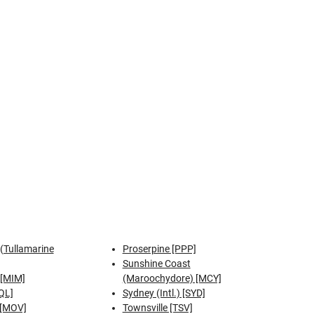
(Tullamarine
Proserpine [PPP]
Sunshine Coast
 [MIM]
(Maroochydore) [MCY]
QL]
Sydney (Intl.) [SYD]
[MOV]
Townsville [TSV]