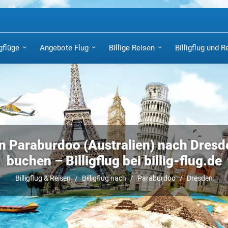
igflüge
Angebote Flug
Billige Reisen
Billigflug und R
n Paraburdoo (Australien) nach Dresde
buchen – Billigflug bei billig-flug.de
Billigflug & Reisen
Billigflug nach
Paraburdoo
Dresden