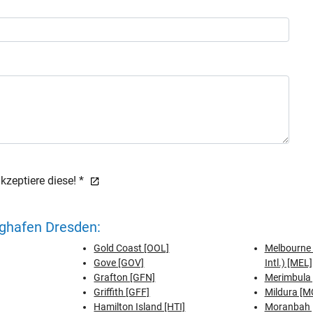
zeptiere diese! *
ughafen Dresden:
Gold Coast [OOL]
Melbourne 
Gove [GOV]
Intl.) [MEL]
Grafton [GFN]
Merimbula
Griffith [GFF]
Mildura [M
Hamilton Island [HTI]
Moranbah 