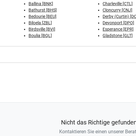
Ballina [BNK]
Charleville [CTL]
Bathurst [BHS]
Cloncurry [CNJ]
Bedourie [BEU]
Derby (Curtin) [D
Biloela [ZBL]
Devonport [DPO]
Birdsville [BVI]
Esperance [EPR]
Boulia [BQL]
Gladstone [GLT]
Nicht das Richtige gefunde
Kontaktieren Sie einen unserer Berat