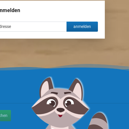
anmelden
anmelden
chen