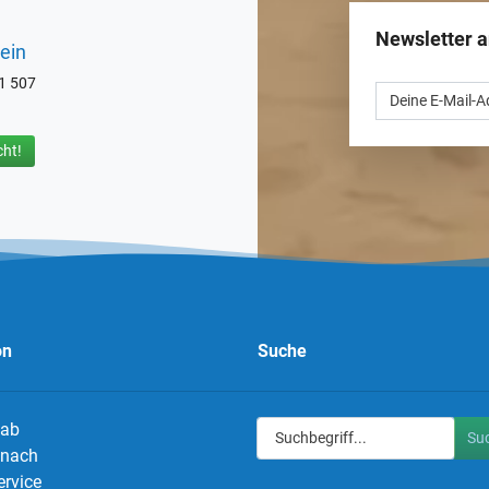
Newsletter 
ein
71 507
ht!
on
Suche
 ab
Su
g nach
ervice