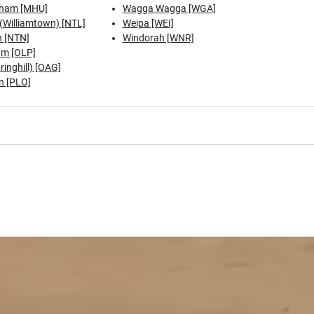
ham [MHU]
Wagga Wagga [WGA]
(Williamtown) [NTL]
Weipa [WEI]
 [NTN]
Windorah [WNR]
am [OLP]
inghill) [OAG]
n [PLO]