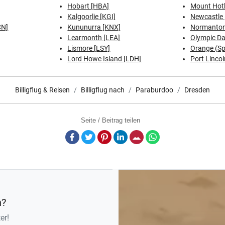
Hobart [HBA]
Mount Hot
Kalgoorlie [KGI]
Newcastle 
CN]
Kununurra [KNX]
Normanton
Learmonth [LEA]
Olympic D
Lismore [LSY]
Orange (Spr
Lord Howe Island [LDH]
Port Lincol
Billigflug & Reisen
Billigflug nach
Paraburdoo
Dresden
Seite / Beitrag teilen
Facebook
Twitter
Pinterest
LinkedIn
E-Mail
Whatsapp
n?
er!