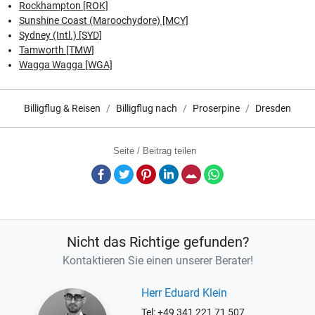
Rockhampton [ROK]
Sunshine Coast (Maroochydore) [MCY]
Sydney (Intl.) [SYD]
Tamworth [TMW]
Wagga Wagga [WGA]
Billigflug & Reisen
Billigflug nach
Proserpine
Dresden
Seite / Beitrag teilen
Facebook
Twitter
Pinterest
LinkedIn
E-Mail
Whatsapp
Nicht das Richtige gefunden?
Kontaktieren Sie einen unserer Berater!
Herr Eduard Klein
Tel: +49 341 221 71 507