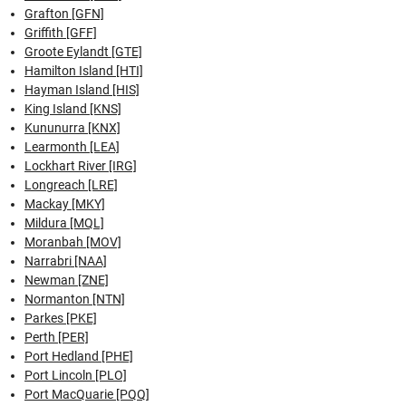
Grafton [GFN]
Griffith [GFF]
Groote Eylandt [GTE]
Hamilton Island [HTI]
Hayman Island [HIS]
King Island [KNS]
Kununurra [KNX]
Learmonth [LEA]
Lockhart River [IRG]
Longreach [LRE]
Mackay [MKY]
Mildura [MQL]
Moranbah [MOV]
Narrabri [NAA]
Newman [ZNE]
Normanton [NTN]
Parkes [PKE]
Perth [PER]
Port Hedland [PHE]
Port Lincoln [PLO]
Port MacQuarie [PQQ]