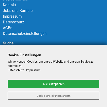
Kontakt
Jobs und Karriere
Impressum
Datenschutz
AGBs
Datenschutzeinstellungen
Suche
Cookie Einstellungen
Wir verwenden Cookies, um unsere Website und unseren Service zu
Suchen
optimieren.
Datenschutz
|
Impressum
Alle Akzeptieren
©
2026
-
Billigflüge und Reisen
- Alle Rechte reserviert. -
Reiseportal
Cookie Einstellungen ändern
powered by ATeO-Travel