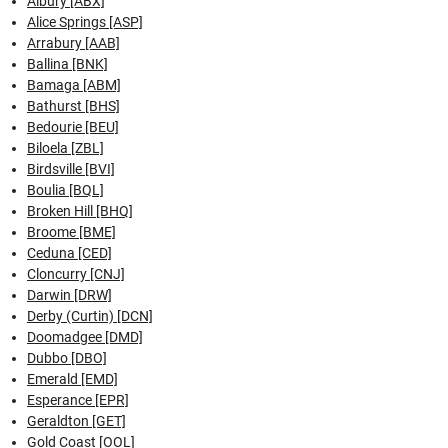
Albury [ABX]
Alice Springs [ASP]
Arrabury [AAB]
Ballina [BNK]
Bamaga [ABM]
Bathurst [BHS]
Bedourie [BEU]
Biloela [ZBL]
Birdsville [BVI]
Boulia [BQL]
Broken Hill [BHQ]
Broome [BME]
Ceduna [CED]
Cloncurry [CNJ]
Darwin [DRW]
Derby (Curtin) [DCN]
Doomadgee [DMD]
Dubbo [DBO]
Emerald [EMD]
Esperance [EPR]
Geraldton [GET]
Gold Coast [OOL]