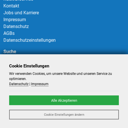
Kontakt
Jobs und Karriere
Impressum
Datenschutz
AGBs
Datenschutzeinstellungen
Suche
Cookie Einstellungen
Wir verwenden Cookies, um unsere Website und unseren Service zu
Suchen
optimieren.
Datenschutz
|
Impressum
Alle Akzeptieren
©
2026
-
Billigflüge und Reisen
- Alle Rechte reserviert. -
Reiseportal
Cookie Einstellungen ändern
powered by ATeO-Travel