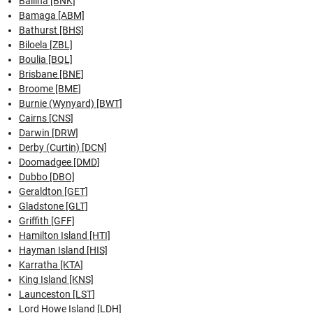
Ballina [BNK]
Bamaga [ABM]
Bathurst [BHS]
Biloela [ZBL]
Boulia [BQL]
Brisbane [BNE]
Broome [BME]
Burnie (Wynyard) [BWT]
Cairns [CNS]
Darwin [DRW]
Derby (Curtin) [DCN]
Doomadgee [DMD]
Dubbo [DBO]
Geraldton [GET]
Gladstone [GLT]
Griffith [GFF]
Hamilton Island [HTI]
Hayman Island [HIS]
Karratha [KTA]
King Island [KNS]
Launceston [LST]
Lord Howe Island [LDH]