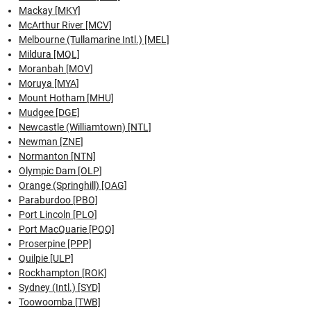
Mackay [MKY]
McArthur River [MCV]
Melbourne (Tullamarine Intl.) [MEL]
Mildura [MQL]
Moranbah [MOV]
Moruya [MYA]
Mount Hotham [MHU]
Mudgee [DGE]
Newcastle (Williamtown) [NTL]
Newman [ZNE]
Normanton [NTN]
Olympic Dam [OLP]
Orange (Springhill) [OAG]
Paraburdoo [PBO]
Port Lincoln [PLO]
Port MacQuarie [PQQ]
Proserpine [PPP]
Quilpie [ULP]
Rockhampton [ROK]
Sydney (Intl.) [SYD]
Toowoomba [TWB]