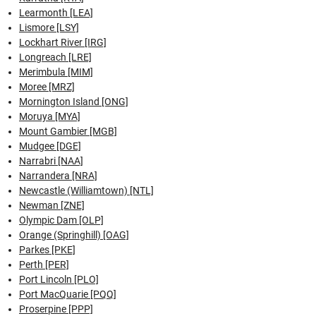
Learmonth [LEA]
Lismore [LSY]
Lockhart River [IRG]
Longreach [LRE]
Merimbula [MIM]
Moree [MRZ]
Mornington Island [ONG]
Moruya [MYA]
Mount Gambier [MGB]
Mudgee [DGE]
Narrabri [NAA]
Narrandera [NRA]
Newcastle (Williamtown) [NTL]
Newman [ZNE]
Olympic Dam [OLP]
Orange (Springhill) [OAG]
Parkes [PKE]
Perth [PER]
Port Lincoln [PLO]
Port MacQuarie [PQQ]
Proserpine [PPP]