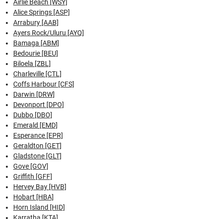
Airlie Beach [WSY]
Alice Springs [ASP]
Arrabury [AAB]
Ayers Rock/Uluru [AYQ]
Bamaga [ABM]
Bedourie [BEU]
Biloela [ZBL]
Charleville [CTL]
Coffs Harbour [CFS]
Darwin [DRW]
Devonport [DPO]
Dubbo [DBO]
Emerald [EMD]
Esperance [EPR]
Geraldton [GET]
Gladstone [GLT]
Gove [GOV]
Griffith [GFF]
Hervey Bay [HVB]
Hobart [HBA]
Horn Island [HID]
Karratha [KTA]