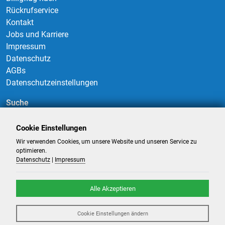
Rückrufservice
Kontakt
Jobs und Karriere
Impressum
Datenschutz
AGBs
Datenschutzeinstellungen
Suche
Cookie Einstellungen
Wir verwenden Cookies, um unsere Website und unseren Service zu
Suchen
optimieren.
Datenschutz
|
Impressum
Alle Akzeptieren
©
2026
-
Billigflüge und Reisen
- Alle Rechte reserviert. -
Reiseportal
Cookie Einstellungen ändern
powered by ATeO-Travel