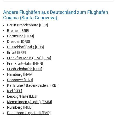
Andere Flughäfen aus Deutschland zum Flughafen
Goiania (Santa Genoveva):
Berlin Brandenburg [BER]
Bremen [BRE]
Dortmund [DTM]
Dresden [DRS]
Düsseldorf (Intl.) [DUS]
Erfurt [ERF]
Frankfurt Main (FRA) [FRA]
Frankfurt-Hahn [HHN]
Friedrichshafen [FDH]
Hamburg [HAM]
Hannover [HAJ]
Karlsruhe / Baden-Baden [FKB]
Kiel [KEL]
Leipzig/Halle [LEJ]
Memmingen (Allgäu) [FMM]
Nürnberg [NUE]
Paderborn-Lippstadt [PAD]