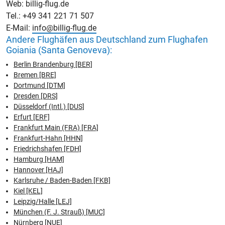
Web: billig-flug.de
Tel.: +49 341 221 71 507
E-Mail:
info@billig-flug.de
Andere Flughäfen aus Deutschland zum Flughafen
Goiania (Santa Genoveva):
Berlin Brandenburg [BER]
Bremen [BRE]
Dortmund [DTM]
Dresden [DRS]
Düsseldorf (Intl.) [DUS]
Erfurt [ERF]
Frankfurt Main (FRA) [FRA]
Frankfurt-Hahn [HHN]
Friedrichshafen [FDH]
Hamburg [HAM]
Hannover [HAJ]
Karlsruhe / Baden-Baden [FKB]
Kiel [KEL]
Leipzig/Halle [LEJ]
München (F. J. Strauß) [MUC]
Nürnberg [NUE]