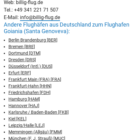
Web: billig-flug.de
Tel.: +49 341 221 71 507
E-Mail:
info@billig-flug.de
Andere Flughäfen aus Deutschland zum Flughafen
Goiania (Santa Genoveva):
Berlin Brandenburg [BER]
Bremen [BRE]
Dortmund [DTM]
Dresden [DRS]
Düsseldorf (Intl.) [DUS]
Erfurt [ERF]
Frankfurt Main (FRA) [FRA]
Frankfurt-Hahn [HHN]
Friedrichshafen [FDH]
Hamburg [HAM]
Hannover [HAJ]
Karlsruhe / Baden-Baden [FKB]
Kiel [KEL]
Leipzig/Halle [LEJ]
Memmingen (Allgäu) [FMM]
München (F. J. Strauß) [MUC]