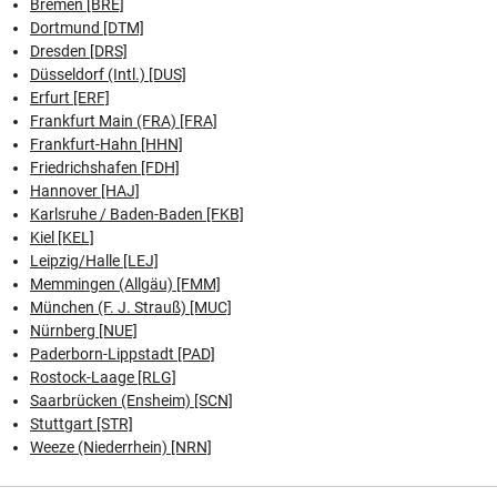
Bremen [BRE]
Dortmund [DTM]
Dresden [DRS]
Düsseldorf (Intl.) [DUS]
Erfurt [ERF]
Frankfurt Main (FRA) [FRA]
Frankfurt-Hahn [HHN]
Friedrichshafen [FDH]
Hannover [HAJ]
Karlsruhe / Baden-Baden [FKB]
Kiel [KEL]
Leipzig/Halle [LEJ]
Memmingen (Allgäu) [FMM]
München (F. J. Strauß) [MUC]
Nürnberg [NUE]
Paderborn-Lippstadt [PAD]
Rostock-Laage [RLG]
Saarbrücken (Ensheim) [SCN]
Stuttgart [STR]
Weeze (Niederrhein) [NRN]