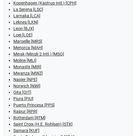
Kopenhagen (Kastrup Intl.) [CPH]
La Serena [LSC]
Larnaka [LCA]
Leknes [LKN]
Leon [BJX]
Loei [LOE]
Marseille [MRS]
Menorca [MAH]
Minsk (Minsk-2 Intl.) [MSQ]
Moline [MLI]
Monastir [MIR]
Mwanza [MWZ]
Napier [NPE]
Norwich [NWI]
Oita [OIT]
Piura [PIU]
Puerto Princesa [PPS]
Raipur [RPR]
Rotterdam [RTM]
Saint Croix (H.E. Rohlsen) [STX]
Samara [KUF]