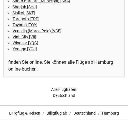
Santa Barbara (Municipal) [SBA]
Sharjah [SHJ]
Sialkot [SKT]
Tarapoto [TPP]
Toyama [TOY]
Venedig (Marco Polo) [VCE]
Vinh City [VII]
Windsor [YQG]
Yonago [YGJ]
finden Sie online. Sie können alle Flüge ab Hamburg
online buchen.
Alle Flughäfen:
Deutschland
Billigflug & Reisen
Billigflug ab
Deutschland
Hamburg