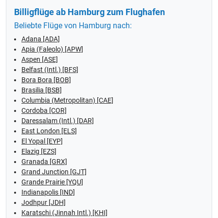
Billigflüge ab Hamburg zum Flughafen
Beliebte Flüge von Hamburg nach:
Adana [ADA]
Apia (Faleolo) [APW]
Aspen [ASE]
Belfast (Intl.) [BFS]
Bora Bora [BOB]
Brasilia [BSB]
Columbia (Metropolitan) [CAE]
Cordoba [COR]
Daressalam (Intl.) [DAR]
East London [ELS]
El Yopal [EYP]
Elazig [EZS]
Granada [GRX]
Grand Junction [GJT]
Grande Prairie [YQU]
Indianapolis [IND]
Jodhpur [JDH]
Karatschi (Jinnah Intl.) [KHI]