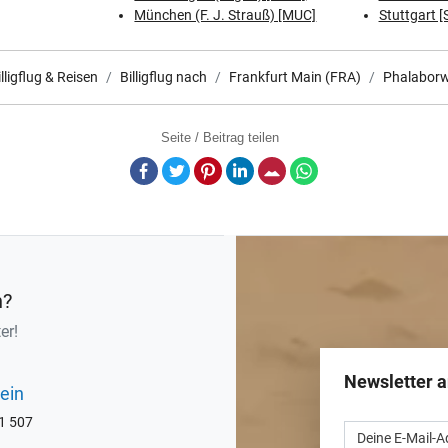
München (F. J. Strauß) [MUC]
Stuttgart [
illigflug & Reisen
Billigflug nach
Frankfurt Main (FRA)
Phalabor
Seite / Beitrag teilen
Facebook
Twitter
Pinterest
LinkedIn
E-Mail
Whatsapp
n?
er!
Newsletter 
ein
71 507