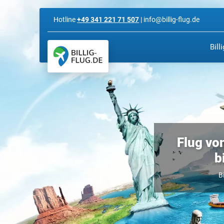
Hotline
+49 341 221 71 507
| info@billig-flug.de
Bill
Flug vo
b
B