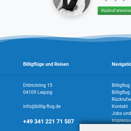
Rückruf erwünsc
Billigflüge und Reisen
Navigati
Dittrichring 15
Billigflug
04109 Leipzig
Billigflu
Rückrufs
info@billig-flug.de
Kontakt
Jobs und 
Impress
+49 341 221 71 507
Datensch