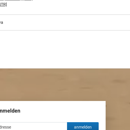
STR]
wa
anmelden
anmelden