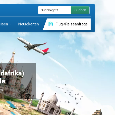
Suchen
eisen
Neuigkeiten
Flug-/Reiseanfrage
dafrika)
de
wa