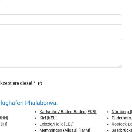
zeptiere diese! *
Flughafen Phalaborwa:
Karlsruhe / Baden-Baden [FKB]
Nürnberg [
[HHN]
Kiel [KEL]
Paderborn-
FDH]
Leipzig/Halle [LEJ]
Rostock-L
Memmingen (Allgäu) [FMM]
Saarbrücke