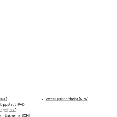
NUE]
Weeze (Niederrhein) [NRN]
Lippstadt [PAD]
aage [RLG]
n (Ensheim) [SCN]