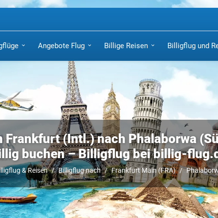
igflüge
Angebote Flug
Billige Reisen
Billigflug und R
n Frankfurt (Intl.) nach Phalaborwa (Sü
illig buchen – Billigflug bei billig-flug.
illigflug & Reisen
Billigflug nach
Frankfurt Main (FRA)
Phalabor