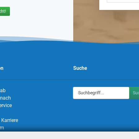
ht!
on
Suche
 ab
Su
g nach
ervice
Karriere
um
utz