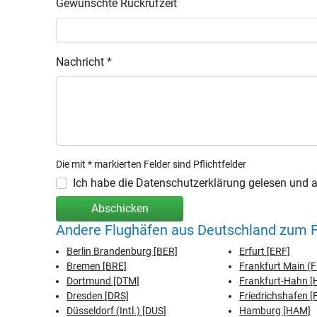
Gewünschte Rückrufzeit
Nachricht *
Die mit * markierten Felder sind Pflichtfelder
Ich habe die Datenschutzerklärung gelesen und ak
Abschicken
Andere Flughäfen aus Deutschland zum 
Berlin Brandenburg [BER]
Erfurt [ERF]
Bremen [BRE]
Frankfurt Main (
Dortmund [DTM]
Frankfurt-Hahn 
Dresden [DRS]
Friedrichshafen [
Düsseldorf (Intl.) [DUS]
Hamburg [HAM]