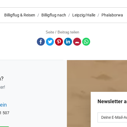
Billigflug & Reisen
Billigflug nach
Leipzig/Halle
Phalaborwa
Seite / Beitrag teilen
Facebook
Twitter
Pinterest
LinkedIn
E-Mail
Whatsapp
n?
er!
Newsletter 
ein
71 507