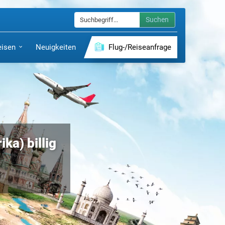
Suchen
eisen
Neuigkeiten
Flug-/Reiseanfrage
ka) billig