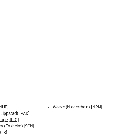
NUE]
Weeze (Niederrhein) [NRN]
Lippstadt [PAD]
aage [RLG]
n (Ensheim) [SCN]
STR]