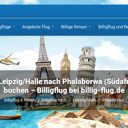
igflüge
Angebote Flug
Billige Reisen
Billigflug und R
Leipzig/Halle nach Phalaborwa (Südafri
buchen – Billigflug bei billig-flug.de
Billigflug & Reisen
Billigflug nach
Leipzig/Halle
Phalaborwa