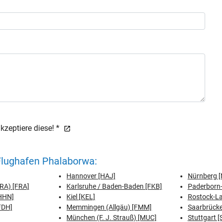
zeptiere diese! *
Flughafen Phalaborwa:
Hannover [HAJ]
Nürnberg [
FRA) [FRA]
Karlsruhe / Baden-Baden [FKB]
Paderborn-
[HHN]
Kiel [KEL]
Rostock-L
FDH]
Memmingen (Allgäu) [FMM]
Saarbrücke
München (F. J. Strauß) [MUC]
Stuttgart [