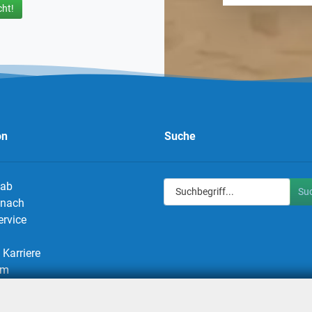
ht!
on
Suche
 ab
Su
g nach
ervice
Karriere
um
utz