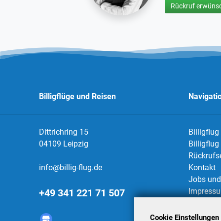
Rückruf erwünsc
Billigflüge und Reisen
Navigati
Dittrichring 15
Billigflug
04109 Leipzig
Billigflu
Rückrufs
info@billig-flug.de
Kontakt
Jobs und 
Impress
+49 341 221 71 507
Datensch
AGBs
Cookie Einstellungen