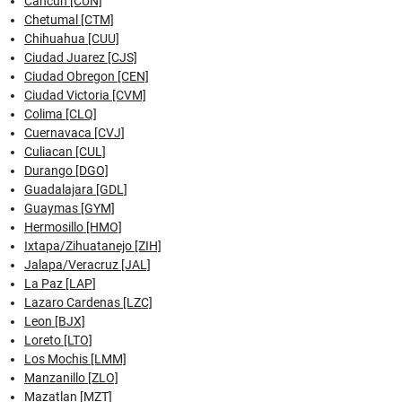
Cancun [CUN]
Chetumal [CTM]
Chihuahua [CUU]
Ciudad Juarez [CJS]
Ciudad Obregon [CEN]
Ciudad Victoria [CVM]
Colima [CLQ]
Cuernavaca [CVJ]
Culiacan [CUL]
Durango [DGO]
Guadalajara [GDL]
Guaymas [GYM]
Hermosillo [HMO]
Ixtapa/Zihuatanejo [ZIH]
Jalapa/Veracruz [JAL]
La Paz [LAP]
Lazaro Cardenas [LZC]
Leon [BJX]
Loreto [LTO]
Los Mochis [LMM]
Manzanillo [ZLO]
Mazatlan [MZT]