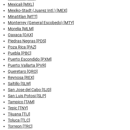
Mexicali [MXL]
Mexiko-Stadt (Juarez Intl.) [MEX]
Minatitlan [MTT]
Monterrey (General Escobedo) [MTY]
Morelia [MLM]
Oaxaca [OAX]
Piedras Negras [PDS]
Poza Rica [PAZ]
Puebla [PBC]
Puerto Escondido [PXM]
Puerto Vallarta [PVR]
Queretaro [QRO]
Reynosa [REX]
Saltillo [SLW]
San Jose del Cabo [SJD]
San Luis Potosi [SLP]
Tampico [TAM]
Tepic [TNY]
Tijuana [TIJ]
Toluca [TLC]
Torreon [TRC]