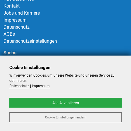
Kontakt
Jobs und Karriere
Impressum
Datenschutz
AGBs
Datenschutzeinstellungen
Suche
Cookie Einstellungen
Wir verwenden Cookies, um unsere Website und unseren Service zu
Suchen
optimieren.
Datenschutz
|
Impressum
Alle Akzeptieren
©
2026
-
Billigflüge und Reisen
- Alle Rechte reserviert. -
Reiseportal
Cookie Einstellungen ändern
powered by ATeO-Travel