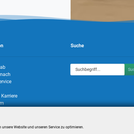
on
Suche
 ab
Su
g nach
ervice
Karriere
um
utz
utzeinstellungen
 unsere Website und unseren Service zu optimieren.