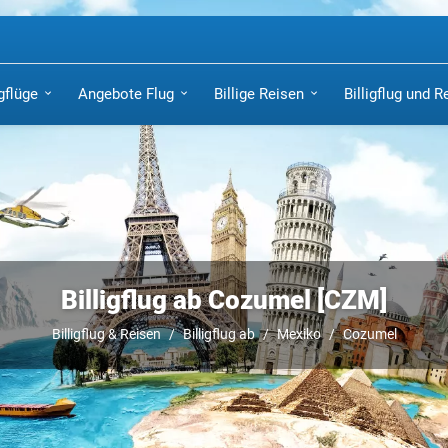
igflüge
Angebote Flug
Billige Reisen
Billigflug und R
Billigflug ab Cozumel [CZM]
Billigflug & Reisen
Billigflug ab
Mexiko
Cozumel