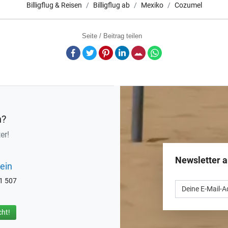
Billigflug & Reisen
Billigflug ab
Mexiko
Cozumel
Seite / Beitrag teilen
Facebook
Twitter
Pinterest
LinkedIn
E-Mail
Whatsapp
n?
er!
Newsletter 
ein
71 507
ht!