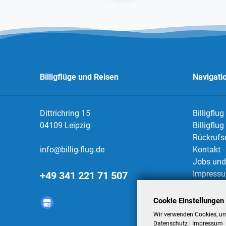
Billigflüge und Reisen
Navigati
Dittrichring 15
Billigflug
04109 Leipzig
Billigflu
Rückrufs
info@billig-flug.de
Kontakt
Jobs und 
Impress
+49 341 221 71 507
Datensch
AGBs
Cookie Einstellungen
Datensch
Wir verwenden Cookies, um
Datenschutz
|
Impressum