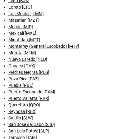
Leon [BJX]
Loreto [LTO]
Los Mochis [LMM]
Mazatlan [MZT]
Merida [MID]
Mexicali [MXL]
Minatitlan [MTT]
Monterrey (General Escobedo) [MTY]
Morelia [MLM]
Nuevo Laredo [NLD]
Oaxaca [OAX]
Piedras Negras [PDS]
Poza Rica [PAZ]
Puebla [PBC]
Puerto Escondido [PXM]
Puerto Vallarta [PVR]
Queretaro [QRO]
Reynosa [REX]
Saltillo [SLW]
San Jose del Cabo [SJD]
San Luis Potosi [SLP]
Tampico [TAM]