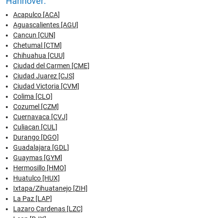
Hannover:
Acapulco [ACA]
Aguascalientes [AGU]
Cancun [CUN]
Chetumal [CTM]
Chihuahua [CUU]
Ciudad del Carmen [CME]
Ciudad Juarez [CJS]
Ciudad Victoria [CVM]
Colima [CLQ]
Cozumel [CZM]
Cuernavaca [CVJ]
Culiacan [CUL]
Durango [DGO]
Guadalajara [GDL]
Guaymas [GYM]
Hermosillo [HMO]
Huatulco [HUX]
Ixtapa/Zihuatanejo [ZIH]
La Paz [LAP]
Lazaro Cardenas [LZC]