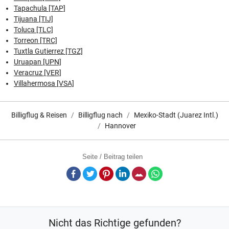
Tapachula [TAP]
Tijuana [TIJ]
Toluca [TLC]
Torreon [TRC]
Tuxtla Gutierrez [TGZ]
Uruapan [UPN]
Veracruz [VER]
Villahermosa [VSA]
Billigflug & Reisen
Billigflug nach
Mexiko-Stadt (Juarez Intl.)
Hannover
Seite / Beitrag teilen
Facebook
Twitter
Pinterest
LinkedIn
E-Mail
Whatsapp
Nicht das Richtige gefunden?